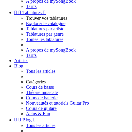
A propos de mySongBook
Tarifs


Tablatures

Trouver vos tablatures
Explorer le catalogue
Tablatures par artiste
Tablatures par genre
Toutes les tablatures
A propos de mySongBook
Tarifs
Artistes
Blog
Tous les articles
Catégories
Cours de basse
Théorie musicale
Cours de batterie
Nouveautés et tutoriels Guitar Pro
Cours de guitare
Actus & Fun


Blog

Tous les articles