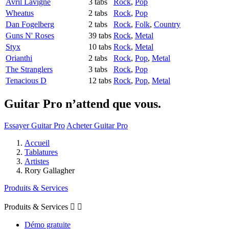
Avril Lavigne
3 tabs
Rock
,
Pop
Wheatus
2 tabs
Rock
,
Pop
Dan Fogelberg
2 tabs
Rock
,
Folk
,
Country
Guns N' Roses
39 tabs
Rock
,
Metal
Styx
10 tabs
Rock
,
Metal
Orianthi
2 tabs
Rock
,
Pop
,
Metal
The Stranglers
3 tabs
Rock
,
Pop
Tenacious D
12 tabs
Rock
,
Pop
,
Metal
Guitar Pro n’attend que vous.
Essayer Guitar Pro
Acheter Guitar Pro
Accueil
Tablatures
Artistes
Rory Gallagher
Produits & Services
Produits & Services


Démo gratuite