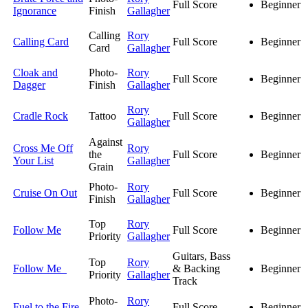
Full Score
Beginner
Ignorance
Finish
Gallagher
Calling
Rory
Calling Card
Full Score
Beginner
Card
Gallagher
Cloak and
Photo-
Rory
Full Score
Beginner
Dagger
Finish
Gallagher
Rory
Cradle Rock
Tattoo
Full Score
Beginner
Gallagher
Against
Cross Me Off
Rory
the
Full Score
Beginner
Your List
Gallagher
Grain
Photo-
Rory
Cruise On Out
Full Score
Beginner
Finish
Gallagher
Top
Rory
Follow Me
Full Score
Beginner
Priority
Gallagher
Guitars, Bass
Top
Rory
Follow Me
& Backing
Beginner
Priority
Gallagher
Track
Photo-
Rory
Fuel to the Fire
Full Score
Beginner