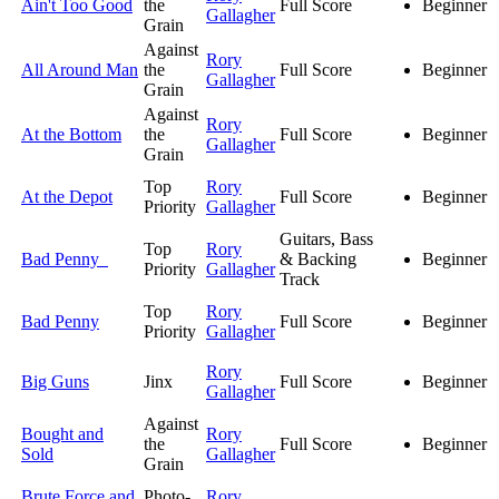
Ain't Too Good
the
Full Score
Beginner
Gallagher
Grain
Against
Rory
All Around Man
the
Full Score
Beginner
Gallagher
Grain
Against
Rory
At the Bottom
the
Full Score
Beginner
Gallagher
Grain
Top
Rory
At the Depot
Full Score
Beginner
Priority
Gallagher
Guitars, Bass
Top
Rory
Bad Penny
& Backing
Beginner
Priority
Gallagher
Track
Top
Rory
Bad Penny
Full Score
Beginner
Priority
Gallagher
Rory
Big Guns
Jinx
Full Score
Beginner
Gallagher
Against
Bought and
Rory
the
Full Score
Beginner
Sold
Gallagher
Grain
Brute Force and
Photo-
Rory