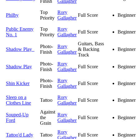
Finish
Gallagher
Top
Rory
Philby
Full Score
Beginner
Priority
Gallagher
Public Enemy
Top
Rory
Full Score
Beginner
No. 1
Priority
Gallagher
Guitars, Bass
Photo-
Rory
Shadow Play
& Backing
Beginner
Finish
Gallagher
Track
Photo-
Rory
Shadow Play
Full Score
Beginner
Finish
Gallagher
Photo-
Rory
Shin Kicker
Full Score
Beginner
Finish
Gallagher
Sleep on a
Rory
Tattoo
Full Score
Beginner
Clothes Line
Gallagher
Against
Souped-Up
Rory
the
Full Score
Beginner
Ford
Gallagher
Grain
Rory
Tattoo'd Lady
Tattoo
Full Score
Beginner
Gallagher