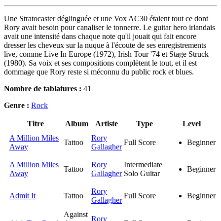
Une Stratocaster déglinguée et une Vox AC30 étaient tout ce dont
Rory avait besoin pour canaliser le tonnerre. Le guitar hero irlandais
avait une intensité dans chaque note qu'il jouait qui fait encore
dresser les cheveux sur la nuque à l'écoute de ses enregistrements
live, comme Live In Europe (1972), Irish Tour '74 et Stage Struck
(1980). Sa voix et ses compositions complètent le tout, et il est
dommage que Rory reste si méconnu du public rock et blues.
Nombre de tablatures :
41
Genre :
Rock
Titre
Album
Artiste
Type
Level
A Million Miles
Rory
Tattoo
Full Score
Beginner
Away
Gallagher
A Million Miles
Rory
Intermediate
Tattoo
Beginner
Away
Gallagher
Solo Guitar
Rory
Admit It
Tattoo
Full Score
Beginner
Gallagher
Against
Rory