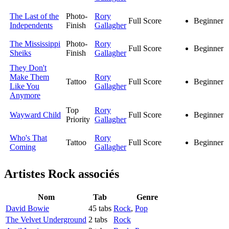
The Last of the
Photo-
Rory
Full Score
Beginner
Independents
Finish
Gallagher
The Mississippi
Photo-
Rory
Full Score
Beginner
Sheiks
Finish
Gallagher
They Don't
Make Them
Rory
Tattoo
Full Score
Beginner
Like You
Gallagher
Anymore
Top
Rory
Wayward Child
Full Score
Beginner
Priority
Gallagher
Who's That
Rory
Tattoo
Full Score
Beginner
Coming
Gallagher
Artistes Rock
associés
Nom
Tab
Genre
David Bowie
45 tabs
Rock
,
Pop
The Velvet Underground
2 tabs
Rock