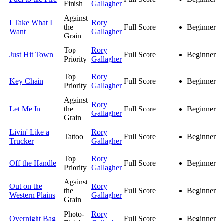
Finish
Gallagher
Against
I Take What I
Rory
the
Full Score
Beginner
Want
Gallagher
Grain
Top
Rory
Just Hit Town
Full Score
Beginner
Priority
Gallagher
Top
Rory
Key Chain
Full Score
Beginner
Priority
Gallagher
Against
Rory
Let Me In
the
Full Score
Beginner
Gallagher
Grain
Livin' Like a
Rory
Tattoo
Full Score
Beginner
Trucker
Gallagher
Top
Rory
Off the Handle
Full Score
Beginner
Priority
Gallagher
Against
Out on the
Rory
the
Full Score
Beginner
Western Plains
Gallagher
Grain
Photo-
Rory
Overnight Bag
Full Score
Beginner