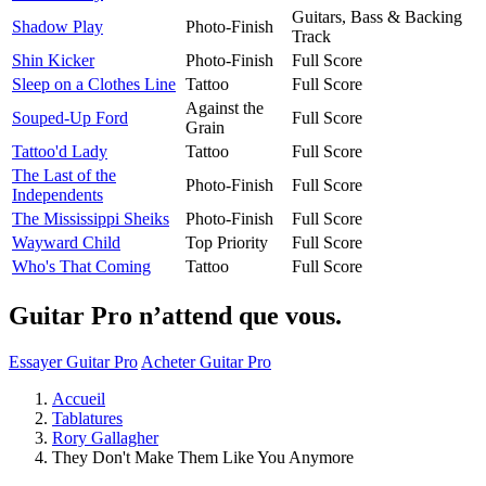
Guitars, Bass & Backing
Shadow Play
Photo-Finish
Track
Shin Kicker
Photo-Finish
Full Score
Sleep on a Clothes Line
Tattoo
Full Score
Against the
Souped-Up Ford
Full Score
Grain
Tattoo'd Lady
Tattoo
Full Score
The Last of the
Photo-Finish
Full Score
Independents
The Mississippi Sheiks
Photo-Finish
Full Score
Wayward Child
Top Priority
Full Score
Who's That Coming
Tattoo
Full Score
Guitar Pro n’attend que vous.
Essayer Guitar Pro
Acheter Guitar Pro
Accueil
Tablatures
Rory Gallagher
They Don't Make Them Like You Anymore