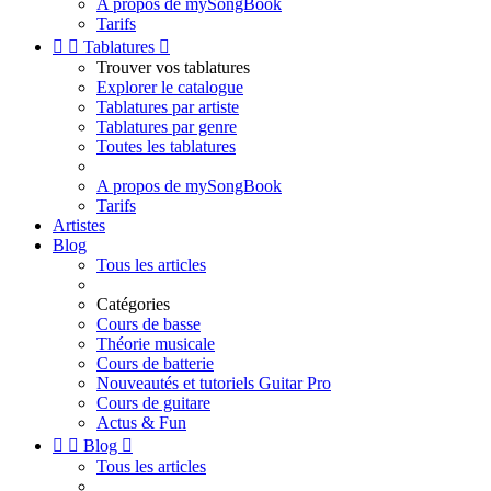
A propos de mySongBook
Tarifs


Tablatures

Trouver vos tablatures
Explorer le catalogue
Tablatures par artiste
Tablatures par genre
Toutes les tablatures
A propos de mySongBook
Tarifs
Artistes
Blog
Tous les articles
Catégories
Cours de basse
Théorie musicale
Cours de batterie
Nouveautés et tutoriels Guitar Pro
Cours de guitare
Actus & Fun


Blog

Tous les articles