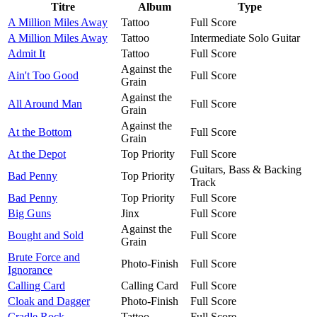
Titre
Album
Type
A Million Miles Away
Tattoo
Full Score
A Million Miles Away
Tattoo
Intermediate Solo Guitar
Admit It
Tattoo
Full Score
Against the
Ain't Too Good
Full Score
Grain
Against the
All Around Man
Full Score
Grain
Against the
At the Bottom
Full Score
Grain
At the Depot
Top Priority
Full Score
Guitars, Bass & Backing
Bad Penny
Top Priority
Track
Bad Penny
Top Priority
Full Score
Big Guns
Jinx
Full Score
Against the
Bought and Sold
Full Score
Grain
Brute Force and
Photo-Finish
Full Score
Ignorance
Calling Card
Calling Card
Full Score
Cloak and Dagger
Photo-Finish
Full Score
Cradle Rock
Tattoo
Full Score