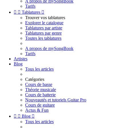
A propos de mySongBook
Tarifs


Tablatures

Trouver vos tablatures
Explorer le catalogue
Tablatures par artiste
Tablatures par genre
Toutes les tablatures
A propos de mySongBook
Tarifs
Artistes
Blog
Tous les articles
Catégories
Cours de basse
Théorie musicale
Cours de batterie
Nouveautés et tutoriels Guitar Pro
Cours de guitare
Actus & Fun


Blog

Tous les articles