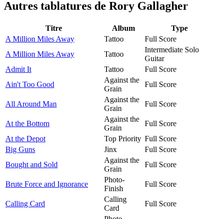
Autres tablatures de
Rory Gallagher
Titre
Album
Type
A Million Miles Away
Tattoo
Full Score
Intermediate Solo
A Million Miles Away
Tattoo
Guitar
Admit It
Tattoo
Full Score
Against the
Ain't Too Good
Full Score
Grain
Against the
All Around Man
Full Score
Grain
Against the
At the Bottom
Full Score
Grain
At the Depot
Top Priority
Full Score
Big Guns
Jinx
Full Score
Against the
Bought and Sold
Full Score
Grain
Photo-
Brute Force and Ignorance
Full Score
Finish
Calling
Calling Card
Full Score
Card
Photo-