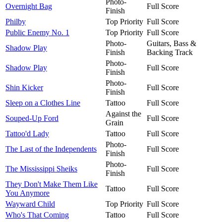
Photo-
Overnight Bag
Full Score
Finish
Philby
Top Priority
Full Score
Public Enemy No. 1
Top Priority
Full Score
Photo-
Guitars, Bass &
Shadow Play
Finish
Backing Track
Photo-
Shadow Play
Full Score
Finish
Photo-
Shin Kicker
Full Score
Finish
Sleep on a Clothes Line
Tattoo
Full Score
Against the
Souped-Up Ford
Full Score
Grain
Tattoo'd Lady
Tattoo
Full Score
Photo-
The Last of the Independents
Full Score
Finish
Photo-
The Mississippi Sheiks
Full Score
Finish
They Don't Make Them Like
Tattoo
Full Score
You Anymore
Wayward Child
Top Priority
Full Score
Who's That Coming
Tattoo
Full Score