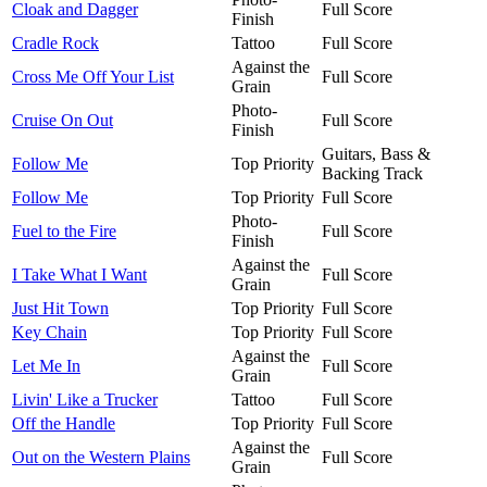
Cloak and Dagger
Full Score
Finish
Cradle Rock
Tattoo
Full Score
Against the
Cross Me Off Your List
Full Score
Grain
Photo-
Cruise On Out
Full Score
Finish
Guitars, Bass &
Follow Me
Top Priority
Backing Track
Follow Me
Top Priority
Full Score
Photo-
Fuel to the Fire
Full Score
Finish
Against the
I Take What I Want
Full Score
Grain
Just Hit Town
Top Priority
Full Score
Key Chain
Top Priority
Full Score
Against the
Let Me In
Full Score
Grain
Livin' Like a Trucker
Tattoo
Full Score
Off the Handle
Top Priority
Full Score
Against the
Out on the Western Plains
Full Score
Grain