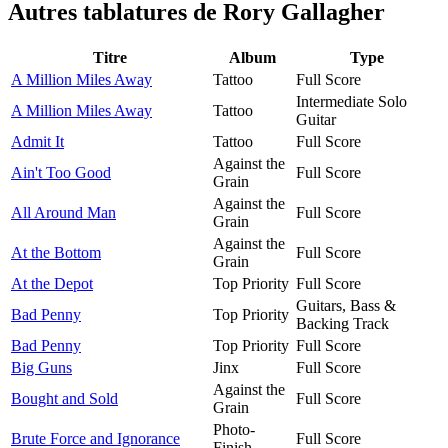
Autres tablatures de
Rory Gallagher
Titre
Album
Type
A Million Miles Away
Tattoo
Full Score
Intermediate Solo
A Million Miles Away
Tattoo
Guitar
Admit It
Tattoo
Full Score
Against the
Ain't Too Good
Full Score
Grain
Against the
All Around Man
Full Score
Grain
Against the
At the Bottom
Full Score
Grain
At the Depot
Top Priority
Full Score
Guitars, Bass &
Bad Penny
Top Priority
Backing Track
Bad Penny
Top Priority
Full Score
Big Guns
Jinx
Full Score
Against the
Bought and Sold
Full Score
Grain
Photo-
Brute Force and Ignorance
Full Score
Finish