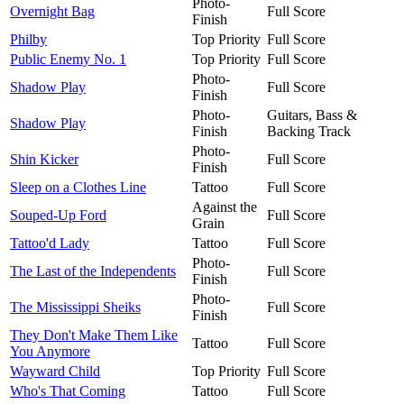
Photo-
Overnight Bag
Full Score
Finish
Philby
Top Priority
Full Score
Public Enemy No. 1
Top Priority
Full Score
Photo-
Shadow Play
Full Score
Finish
Photo-
Guitars, Bass &
Shadow Play
Finish
Backing Track
Photo-
Shin Kicker
Full Score
Finish
Sleep on a Clothes Line
Tattoo
Full Score
Against the
Souped-Up Ford
Full Score
Grain
Tattoo'd Lady
Tattoo
Full Score
Photo-
The Last of the Independents
Full Score
Finish
Photo-
The Mississippi Sheiks
Full Score
Finish
They Don't Make Them Like
Tattoo
Full Score
You Anymore
Wayward Child
Top Priority
Full Score
Who's That Coming
Tattoo
Full Score