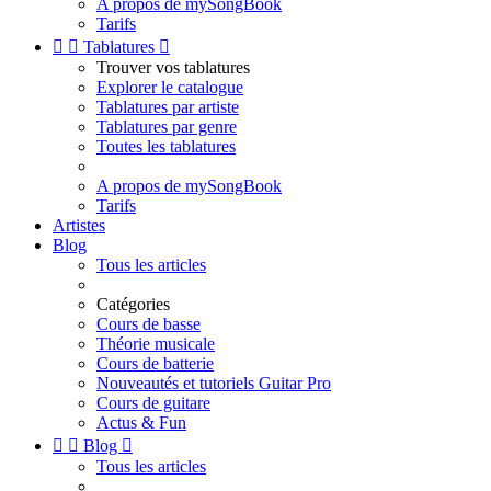
A propos de mySongBook
Tarifs


Tablatures

Trouver vos tablatures
Explorer le catalogue
Tablatures par artiste
Tablatures par genre
Toutes les tablatures
A propos de mySongBook
Tarifs
Artistes
Blog
Tous les articles
Catégories
Cours de basse
Théorie musicale
Cours de batterie
Nouveautés et tutoriels Guitar Pro
Cours de guitare
Actus & Fun


Blog

Tous les articles