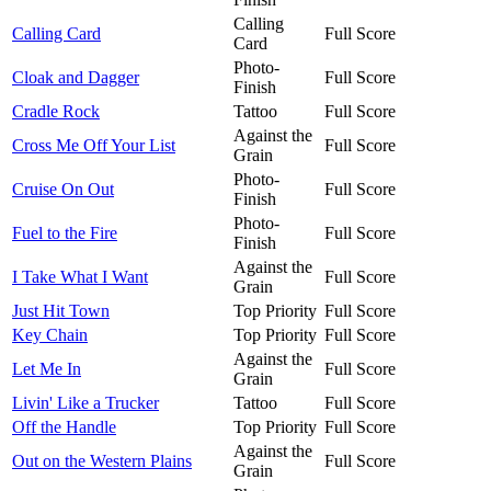
Calling
Calling Card
Full Score
Card
Photo-
Cloak and Dagger
Full Score
Finish
Cradle Rock
Tattoo
Full Score
Against the
Cross Me Off Your List
Full Score
Grain
Photo-
Cruise On Out
Full Score
Finish
Photo-
Fuel to the Fire
Full Score
Finish
Against the
I Take What I Want
Full Score
Grain
Just Hit Town
Top Priority
Full Score
Key Chain
Top Priority
Full Score
Against the
Let Me In
Full Score
Grain
Livin' Like a Trucker
Tattoo
Full Score
Off the Handle
Top Priority
Full Score
Against the
Out on the Western Plains
Full Score
Grain