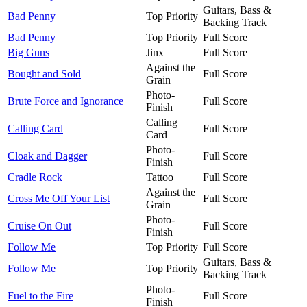
Guitars, Bass &
Bad Penny
Top Priority
Backing Track
Bad Penny
Top Priority
Full Score
Big Guns
Jinx
Full Score
Against the
Bought and Sold
Full Score
Grain
Photo-
Brute Force and Ignorance
Full Score
Finish
Calling
Calling Card
Full Score
Card
Photo-
Cloak and Dagger
Full Score
Finish
Cradle Rock
Tattoo
Full Score
Against the
Cross Me Off Your List
Full Score
Grain
Photo-
Cruise On Out
Full Score
Finish
Follow Me
Top Priority
Full Score
Guitars, Bass &
Follow Me
Top Priority
Backing Track
Photo-
Fuel to the Fire
Full Score
Finish