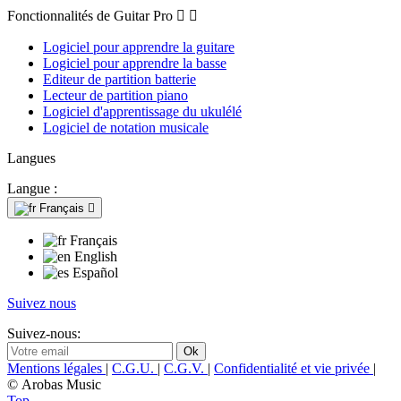
Fonctionnalités de Guitar Pro


Logiciel pour apprendre la guitare
Logiciel pour apprendre la basse
Editeur de partition batterie
Lecteur de partition piano
Logiciel d'apprentissage du ukulélé
Logiciel de notation musicale
Langues
Langue :
Français

Français
English
Español
Suivez nous
Suivez-nous:
Mentions légales
|
C.G.U.
|
C.G.V.
|
Confidentialité et vie privée
|
© Arobas Music
Top