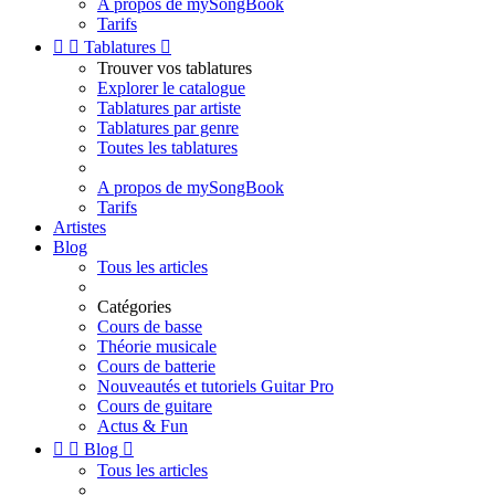
A propos de mySongBook
Tarifs


Tablatures

Trouver vos tablatures
Explorer le catalogue
Tablatures par artiste
Tablatures par genre
Toutes les tablatures
A propos de mySongBook
Tarifs
Artistes
Blog
Tous les articles
Catégories
Cours de basse
Théorie musicale
Cours de batterie
Nouveautés et tutoriels Guitar Pro
Cours de guitare
Actus & Fun


Blog

Tous les articles