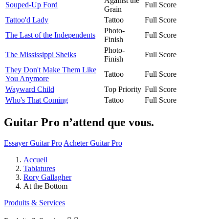
Against the
Souped-Up Ford
Full Score
Grain
Tattoo'd Lady
Tattoo
Full Score
Photo-
The Last of the Independents
Full Score
Finish
Photo-
The Mississippi Sheiks
Full Score
Finish
They Don't Make Them Like
Tattoo
Full Score
You Anymore
Wayward Child
Top Priority
Full Score
Who's That Coming
Tattoo
Full Score
Guitar Pro n’attend que vous.
Essayer Guitar Pro
Acheter Guitar Pro
Accueil
Tablatures
Rory Gallagher
At the Bottom
Produits & Services