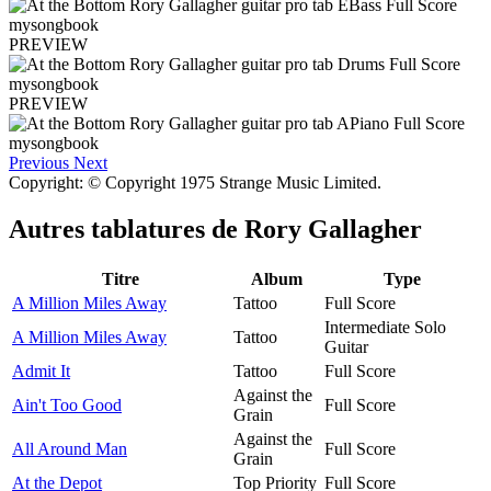
PREVIEW
PREVIEW
Previous
Next
Copyright: © Copyright 1975 Strange Music Limited.
Autres tablatures de
Rory Gallagher
Titre
Album
Type
A Million Miles Away
Tattoo
Full Score
Intermediate Solo
A Million Miles Away
Tattoo
Guitar
Admit It
Tattoo
Full Score
Against the
Ain't Too Good
Full Score
Grain
Against the
All Around Man
Full Score
Grain
At the Depot
Top Priority
Full Score