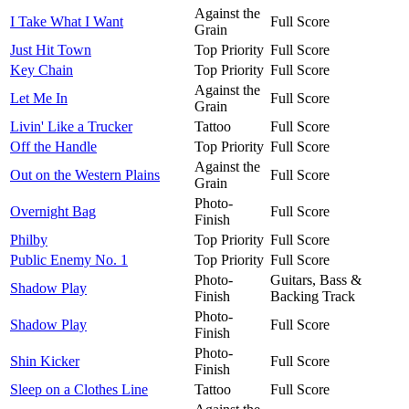
Against the
I Take What I Want
Full Score
Grain
Just Hit Town
Top Priority
Full Score
Key Chain
Top Priority
Full Score
Against the
Let Me In
Full Score
Grain
Livin' Like a Trucker
Tattoo
Full Score
Off the Handle
Top Priority
Full Score
Against the
Out on the Western Plains
Full Score
Grain
Photo-
Overnight Bag
Full Score
Finish
Philby
Top Priority
Full Score
Public Enemy No. 1
Top Priority
Full Score
Photo-
Guitars, Bass &
Shadow Play
Finish
Backing Track
Photo-
Shadow Play
Full Score
Finish
Photo-
Shin Kicker
Full Score
Finish
Sleep on a Clothes Line
Tattoo
Full Score