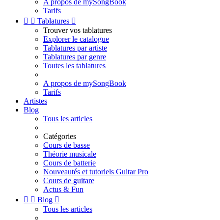
A propos de mySongBook
Tarifs


Tablatures

Trouver vos tablatures
Explorer le catalogue
Tablatures par artiste
Tablatures par genre
Toutes les tablatures
A propos de mySongBook
Tarifs
Artistes
Blog
Tous les articles
Catégories
Cours de basse
Théorie musicale
Cours de batterie
Nouveautés et tutoriels Guitar Pro
Cours de guitare
Actus & Fun


Blog

Tous les articles