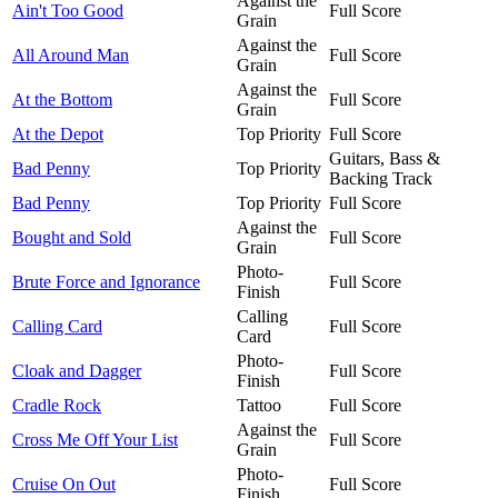
Against the
Ain't Too Good
Full Score
Grain
Against the
All Around Man
Full Score
Grain
Against the
At the Bottom
Full Score
Grain
At the Depot
Top Priority
Full Score
Guitars, Bass &
Bad Penny
Top Priority
Backing Track
Bad Penny
Top Priority
Full Score
Against the
Bought and Sold
Full Score
Grain
Photo-
Brute Force and Ignorance
Full Score
Finish
Calling
Calling Card
Full Score
Card
Photo-
Cloak and Dagger
Full Score
Finish
Cradle Rock
Tattoo
Full Score
Against the
Cross Me Off Your List
Full Score
Grain
Photo-
Cruise On Out
Full Score
Finish