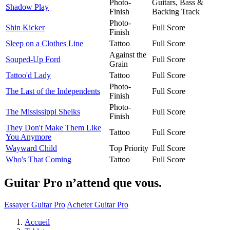
Photo-
Guitars, Bass &
Shadow Play
Finish
Backing Track
Photo-
Shin Kicker
Full Score
Finish
Sleep on a Clothes Line
Tattoo
Full Score
Against the
Souped-Up Ford
Full Score
Grain
Tattoo'd Lady
Tattoo
Full Score
Photo-
The Last of the Independents
Full Score
Finish
Photo-
The Mississippi Sheiks
Full Score
Finish
They Don't Make Them Like
Tattoo
Full Score
You Anymore
Wayward Child
Top Priority
Full Score
Who's That Coming
Tattoo
Full Score
Guitar Pro n’attend que vous.
Essayer Guitar Pro
Acheter Guitar Pro
Accueil