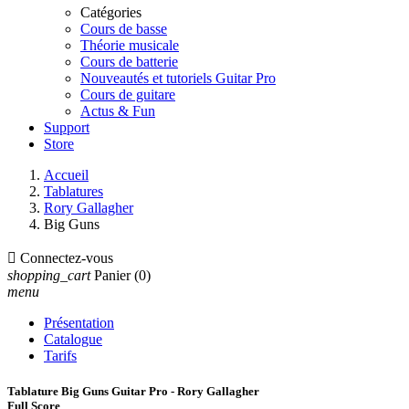
Catégories
Cours de basse
Théorie musicale
Cours de batterie
Nouveautés et tutoriels Guitar Pro
Cours de guitare
Actus & Fun
Support
Store
Accueil
Tablatures
Rory Gallagher
Big Guns

Connectez-vous
shopping_cart
Panier
(0)
menu
Présentation
Catalogue
Tarifs
Tablature Big Guns Guitar Pro - Rory Gallagher
Full Score