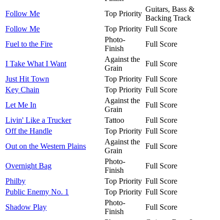
Guitars, Bass &
Follow Me
Top Priority
Backing Track
Follow Me
Top Priority
Full Score
Photo-
Fuel to the Fire
Full Score
Finish
Against the
I Take What I Want
Full Score
Grain
Just Hit Town
Top Priority
Full Score
Key Chain
Top Priority
Full Score
Against the
Let Me In
Full Score
Grain
Livin' Like a Trucker
Tattoo
Full Score
Off the Handle
Top Priority
Full Score
Against the
Out on the Western Plains
Full Score
Grain
Photo-
Overnight Bag
Full Score
Finish
Philby
Top Priority
Full Score
Public Enemy No. 1
Top Priority
Full Score
Photo-
Shadow Play
Full Score
Finish