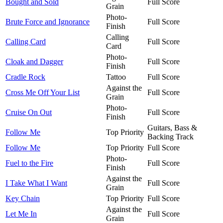
Bought and Sold
Full Score
Grain
Photo-
Brute Force and Ignorance
Full Score
Finish
Calling
Calling Card
Full Score
Card
Photo-
Cloak and Dagger
Full Score
Finish
Cradle Rock
Tattoo
Full Score
Against the
Cross Me Off Your List
Full Score
Grain
Photo-
Cruise On Out
Full Score
Finish
Guitars, Bass &
Follow Me
Top Priority
Backing Track
Follow Me
Top Priority
Full Score
Photo-
Fuel to the Fire
Full Score
Finish
Against the
I Take What I Want
Full Score
Grain
Key Chain
Top Priority
Full Score
Against the
Let Me In
Full Score
Grain