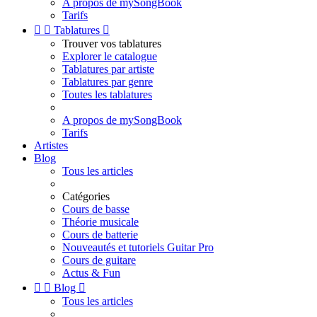
A propos de mySongBook
Tarifs


Tablatures

Trouver vos tablatures
Explorer le catalogue
Tablatures par artiste
Tablatures par genre
Toutes les tablatures
A propos de mySongBook
Tarifs
Artistes
Blog
Tous les articles
Catégories
Cours de basse
Théorie musicale
Cours de batterie
Nouveautés et tutoriels Guitar Pro
Cours de guitare
Actus & Fun


Blog

Tous les articles