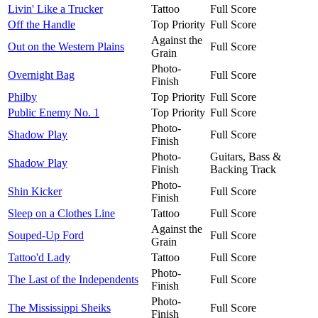
Livin' Like a Trucker
Tattoo
Full Score
Off the Handle
Top Priority
Full Score
Against the
Out on the Western Plains
Full Score
Grain
Photo-
Overnight Bag
Full Score
Finish
Philby
Top Priority
Full Score
Public Enemy No. 1
Top Priority
Full Score
Photo-
Shadow Play
Full Score
Finish
Photo-
Guitars, Bass &
Shadow Play
Finish
Backing Track
Photo-
Shin Kicker
Full Score
Finish
Sleep on a Clothes Line
Tattoo
Full Score
Against the
Souped-Up Ford
Full Score
Grain
Tattoo'd Lady
Tattoo
Full Score
Photo-
The Last of the Independents
Full Score
Finish
Photo-
The Mississippi Sheiks
Full Score
Finish