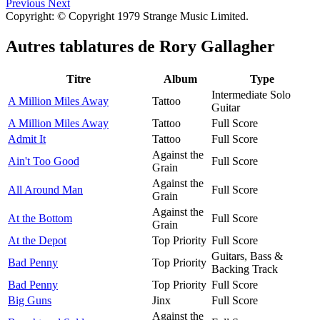
Previous
Next
Copyright: © Copyright 1979 Strange Music Limited.
Autres tablatures de
Rory Gallagher
Titre
Album
Type
Intermediate Solo
A Million Miles Away
Tattoo
Guitar
A Million Miles Away
Tattoo
Full Score
Admit It
Tattoo
Full Score
Against the
Ain't Too Good
Full Score
Grain
Against the
All Around Man
Full Score
Grain
Against the
At the Bottom
Full Score
Grain
At the Depot
Top Priority
Full Score
Guitars, Bass &
Bad Penny
Top Priority
Backing Track
Bad Penny
Top Priority
Full Score
Big Guns
Jinx
Full Score
Against the