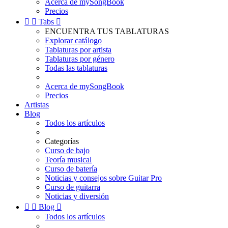
Acerca de mySongBook
Precios


Tabs

ENCUENTRA TUS TABLATURAS
Explorar catálogo
Tablaturas por artista
Tablaturas por género
Todas las tablaturas
Acerca de mySongBook
Precios
Artistas
Blog
Todos los artículos
Categorías
Curso de bajo
Teoría musical
Curso de batería
Noticias y consejos sobre Guitar Pro
Curso de guitarra
Noticias y diversión


Blog

Todos los artículos