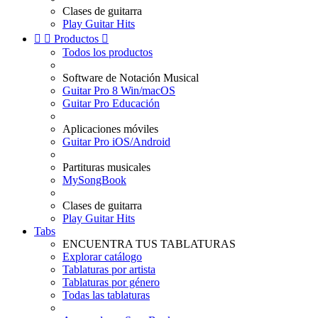
Clases de guitarra
Play Guitar Hits


Productos

Todos los productos
Software de Notación Musical
Guitar Pro 8 Win/macOS
Guitar Pro Educación
Aplicaciones móviles
Guitar Pro iOS/Android
Partituras musicales
MySongBook
Clases de guitarra
Play Guitar Hits
Tabs
ENCUENTRA TUS TABLATURAS
Explorar catálogo
Tablaturas por artista
Tablaturas por género
Todas las tablaturas