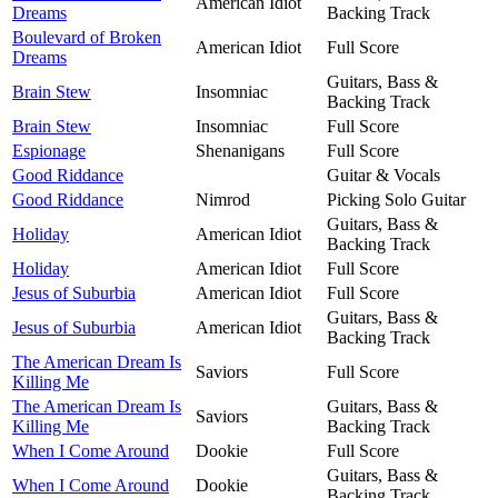
American Idiot
Dreams
Backing Track
Boulevard of Broken
American Idiot
Full Score
Dreams
Guitars, Bass &
Brain Stew
Insomniac
Backing Track
Brain Stew
Insomniac
Full Score
Espionage
Shenanigans
Full Score
Good Riddance
Guitar & Vocals
Good Riddance
Nimrod
Picking Solo Guitar
Guitars, Bass &
Holiday
American Idiot
Backing Track
Holiday
American Idiot
Full Score
Jesus of Suburbia
American Idiot
Full Score
Guitars, Bass &
Jesus of Suburbia
American Idiot
Backing Track
The American Dream Is
Saviors
Full Score
Killing Me
The American Dream Is
Guitars, Bass &
Saviors
Killing Me
Backing Track
When I Come Around
Dookie
Full Score
Guitars, Bass &
When I Come Around
Dookie
Backing Track