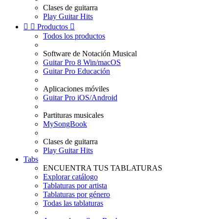
Clases de guitarra
Play Guitar Hits


Productos

Todos los productos
Software de Notación Musical
Guitar Pro 8 Win/macOS
Guitar Pro Educación
Aplicaciones móviles
Guitar Pro iOS/Android
Partituras musicales
MySongBook
Clases de guitarra
Play Guitar Hits
Tabs
ENCUENTRA TUS TABLATURAS
Explorar catálogo
Tablaturas por artista
Tablaturas por género
Todas las tablaturas