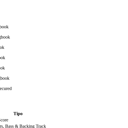
Secured
Tipo
Score
rs, Bass & Backing Track