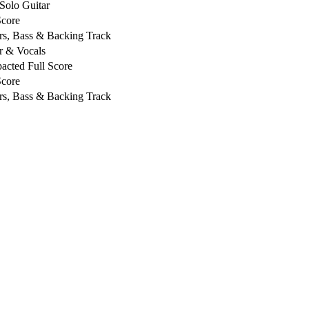
Solo Guitar
Score
rs, Bass & Backing Track
r & Vocals
cted Full Score
Score
rs, Bass & Backing Track