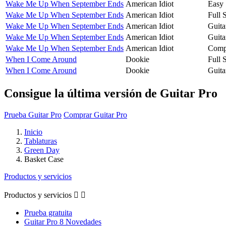
Wake Me Up When September Ends
American Idiot
Easy 
Wake Me Up When September Ends
American Idiot
Full 
Wake Me Up When September Ends
American Idiot
Guita
Wake Me Up When September Ends
American Idiot
Guita
Wake Me Up When September Ends
American Idiot
Compa
When I Come Around
Dookie
Full 
When I Come Around
Dookie
Guita
Consigue la última versión de Guitar Pro
Prueba Guitar Pro
Comprar Guitar Pro
Inicio
Tablaturas
Green Day
Basket Case
Productos y servicios
Productos y servicios


Prueba gratuita
Guitar Pro 8 Novedades