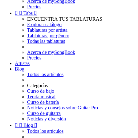
Acerca de mySongBook
Precios


Tabs

ENCUENTRA TUS TABLATURAS
Explorar catálogo
Tablaturas por artista
Tablaturas por género
Todas las tablaturas
Acerca de mySongBook
Precios
Artistas
Blog
Todos los artículos
Categorías
Curso de bajo
Teoría musical
Curso de batería
Noticias y consejos sobre Guitar Pro
Curso de guitarra
Noticias y diversión


Blog

Todos los artículos