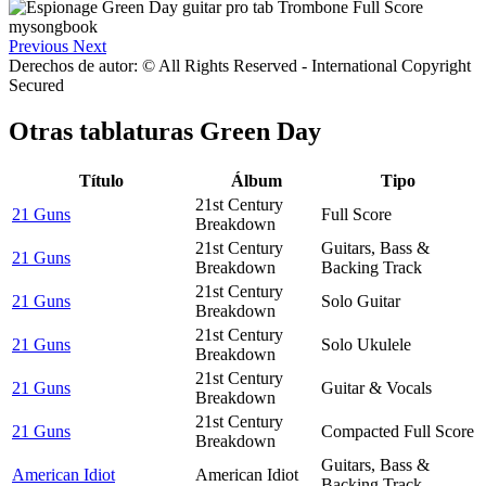
Previous
Next
Derechos de autor: © All Rights Reserved - International Copyright
Secured
Otras tablaturas
Green Day
Título
Álbum
Tipo
21st Century
21 Guns
Full Score
Breakdown
21st Century
Guitars, Bass &
21 Guns
Breakdown
Backing Track
21st Century
21 Guns
Solo Guitar
Breakdown
21st Century
21 Guns
Solo Ukulele
Breakdown
21st Century
21 Guns
Guitar & Vocals
Breakdown
21st Century
21 Guns
Compacted Full Score
Breakdown
Guitars, Bass &
American Idiot
American Idiot
Backing Track