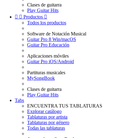
Clases de guitarra
Play Guitar Hits


Productos

Todos los productos
Software de Notación Musical
Guitar Pro 8 Win/macOS
Guitar Pro Educación
Aplicaciones móviles
Guitar Pro iOS/Android
Partituras musicales
MySongBook
Clases de guitarra
Play Guitar Hits
Tabs
ENCUENTRA TUS TABLATURAS
Explorar catálogo
Tablaturas por artista
Tablaturas por género
Todas las tablaturas