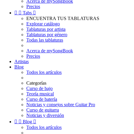
Acerca de mySongBook
Precios


Tabs

ENCUENTRA TUS TABLATURAS
Explorar catálogo
Tablaturas por artista
Tablaturas por género
Todas las tablaturas
Acerca de mySongBook
Precios
Artistas
Blog
Todos los artículos
Categorías
Curso de bajo
Teoría musical
Curso de batería
Noticias y consejos sobre Guitar Pro
Curso de guitarra
Noticias y diversión


Blog

Todos los artículos