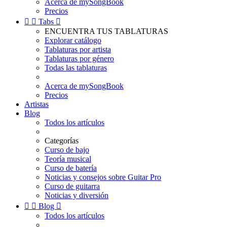
Acerca de mySongBook
Precios


Tabs

ENCUENTRA TUS TABLATURAS
Explorar catálogo
Tablaturas por artista
Tablaturas por género
Todas las tablaturas
Acerca de mySongBook
Precios
Artistas
Blog
Todos los artículos
Categorías
Curso de bajo
Teoría musical
Curso de batería
Noticias y consejos sobre Guitar Pro
Curso de guitarra
Noticias y diversión


Blog

Todos los artículos