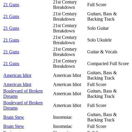
21st Century
21 Guns
Full Score
Breakdown
21st Century
Guitars, Bass &
21 Guns
Breakdown
Backing Track
21st Century
21 Guns
Solo Guitar
Breakdown
21st Century
21 Guns
Solo Ukulele
Breakdown
21st Century
21 Guns
Guitar & Vocals
Breakdown
21st Century
21 Guns
Compacted Full Score
Breakdown
Guitars, Bass &
American Idiot
American Idiot
Backing Track
American Idiot
American Idiot
Full Score
Boulevard of Broken
Guitars, Bass &
American Idiot
Dreams
Backing Track
Boulevard of Broken
American Idiot
Full Score
Dreams
Guitars, Bass &
Brain Stew
Insomniac
Backing Track
Brain Stew
Insomniac
Full Score