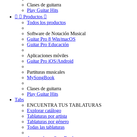
Clases de guitarra
Play Guitar Hits


Productos

Todos los productos
Software de Notación Musical
Guitar Pro 8 Win/macOS
Guitar Pro Educación
Aplicaciones móviles
Guitar Pro iOS/Android
Partituras musicales
MySongBook
Clases de guitarra
Play Guitar Hits
Tabs
ENCUENTRA TUS TABLATURAS
Explorar catálogo
Tablaturas por artista
Tablaturas por género
Todas las tablaturas