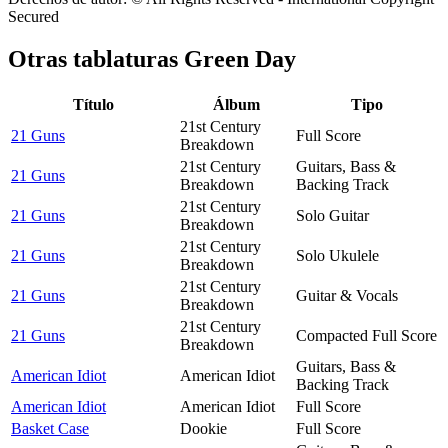
Secured
Otras tablaturas
Green Day
Título
Álbum
Tipo
21st Century
21 Guns
Full Score
Breakdown
21st Century
Guitars, Bass &
21 Guns
Breakdown
Backing Track
21st Century
21 Guns
Solo Guitar
Breakdown
21st Century
21 Guns
Solo Ukulele
Breakdown
21st Century
21 Guns
Guitar & Vocals
Breakdown
21st Century
21 Guns
Compacted Full Score
Breakdown
Guitars, Bass &
American Idiot
American Idiot
Backing Track
American Idiot
American Idiot
Full Score
Basket Case
Dookie
Full Score