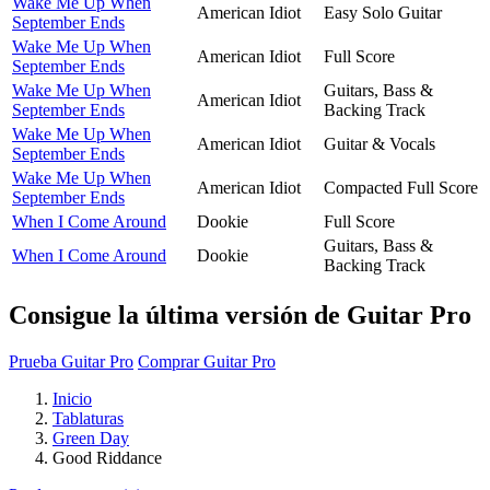
Wake Me Up When
American Idiot
Easy Solo Guitar
September Ends
Wake Me Up When
American Idiot
Full Score
September Ends
Wake Me Up When
Guitars, Bass &
American Idiot
September Ends
Backing Track
Wake Me Up When
American Idiot
Guitar & Vocals
September Ends
Wake Me Up When
American Idiot
Compacted Full Score
September Ends
When I Come Around
Dookie
Full Score
Guitars, Bass &
When I Come Around
Dookie
Backing Track
Consigue la última versión de Guitar Pro
Prueba Guitar Pro
Comprar Guitar Pro
Inicio
Tablaturas
Green Day
Good Riddance