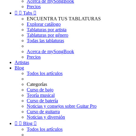
Acerca de mySongBook
Precios


Tabs

ENCUENTRA TUS TABLATURAS
Explorar catálogo
Tablaturas por artista
Tablaturas por género
Todas las tablaturas
Acerca de mySongBook
Precios
Artistas
Blog
Todos los artículos
Categorías
Curso de bajo
Teoría musical
Curso de batería
Noticias y consejos sobre Guitar Pro
Curso de guitarra
Noticias y diversión


Blog

Todos los artículos