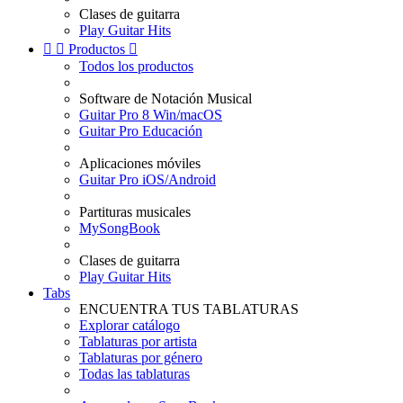
Clases de guitarra
Play Guitar Hits


Productos

Todos los productos
Software de Notación Musical
Guitar Pro 8 Win/macOS
Guitar Pro Educación
Aplicaciones móviles
Guitar Pro iOS/Android
Partituras musicales
MySongBook
Clases de guitarra
Play Guitar Hits
Tabs
ENCUENTRA TUS TABLATURAS
Explorar catálogo
Tablaturas por artista
Tablaturas por género
Todas las tablaturas