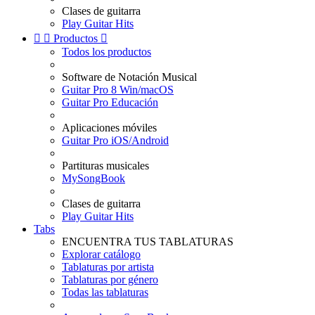
Clases de guitarra
Play Guitar Hits


Productos

Todos los productos
Software de Notación Musical
Guitar Pro 8 Win/macOS
Guitar Pro Educación
Aplicaciones móviles
Guitar Pro iOS/Android
Partituras musicales
MySongBook
Clases de guitarra
Play Guitar Hits
Tabs
ENCUENTRA TUS TABLATURAS
Explorar catálogo
Tablaturas por artista
Tablaturas por género
Todas las tablaturas