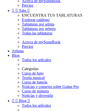
Acerca de mySongBook
Precios


Tabs

ENCUENTRA TUS TABLATURAS
Explorar catálogo
Tablaturas por artista
Tablaturas por género
Todas las tablaturas
Acerca de mySongBook
Precios
Artistas
Blog
Todos los artículos
Categorías
Curso de bajo
Teoría musical
Curso de batería
Noticias y consejos sobre Guitar Pro
Curso de guitarra
Noticias y diversión


Blog

Todos los artículos