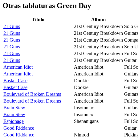
Otras tablaturas
Green Day
Título
Álbum
21 Guns
21st Century Breakdown
Solo G
21 Guns
21st Century Breakdown
Guitar
21 Guns
21st Century Breakdown
Compac
21 Guns
21st Century Breakdown
Solo U
21 Guns
21st Century Breakdown
Full S
21 Guns
21st Century Breakdown
Guitar
American Idiot
American Idiot
Full S
American Idiot
American Idiot
Guitar
Basket Case
Dookie
Full S
Basket Case
Dookie
Guitar
Boulevard of Broken Dreams
American Idiot
Guitar
Boulevard of Broken Dreams
American Idiot
Full S
Brain Stew
Insomniac
Guitar
Brain Stew
Insomniac
Full S
Espionage
Shenanigans
Full S
Good Riddance
Guitar
Good Riddance
Nimrod
Pickin