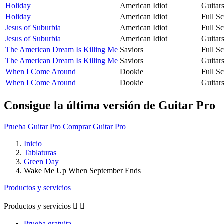
Holiday
American Idiot
Guitar
Holiday
American Idiot
Full S
Jesus of Suburbia
American Idiot
Full S
Jesus of Suburbia
American Idiot
Guitar
The American Dream Is Killing Me
Saviors
Full S
The American Dream Is Killing Me
Saviors
Guitar
When I Come Around
Dookie
Full S
When I Come Around
Dookie
Guitar
Consigue la última versión de Guitar Pro
Prueba Guitar Pro
Comprar Guitar Pro
Inicio
Tablaturas
Green Day
Wake Me Up When September Ends
Productos y servicios
Productos y servicios


Prueba gratuita