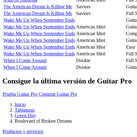
The American Dream Is Killing Me
Saviors
Guita
The American Dream Is Killing Me
Saviors
Full 
Wake Me Up When September Ends
Guita
Wake Me Up When September Ends
American Idiot
Guita
Wake Me Up When September Ends
American Idiot
Compa
Wake Me Up When September Ends
American Idiot
Guita
Wake Me Up When September Ends
American Idiot
Easy 
Wake Me Up When September Ends
American Idiot
Full 
When I Come Around
Dookie
Full 
When I Come Around
Dookie
Guita
Consigue la última versión de Guitar Pro
Prueba Guitar Pro
Comprar Guitar Pro
Inicio
Tablaturas
Green Day
Boulevard of Broken Dreams
Productos y servicios