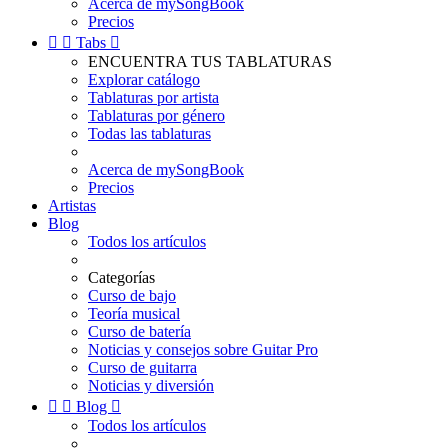
Acerca de mySongBook
Precios


Tabs

ENCUENTRA TUS TABLATURAS
Explorar catálogo
Tablaturas por artista
Tablaturas por género
Todas las tablaturas
Acerca de mySongBook
Precios
Artistas
Blog
Todos los artículos
Categorías
Curso de bajo
Teoría musical
Curso de batería
Noticias y consejos sobre Guitar Pro
Curso de guitarra
Noticias y diversión


Blog

Todos los artículos