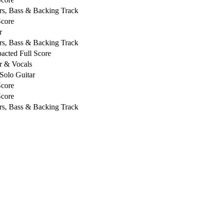
rs, Bass & Backing Track
Score
r
rs, Bass & Backing Track
cted Full Score
r & Vocals
Solo Guitar
Score
Score
rs, Bass & Backing Track