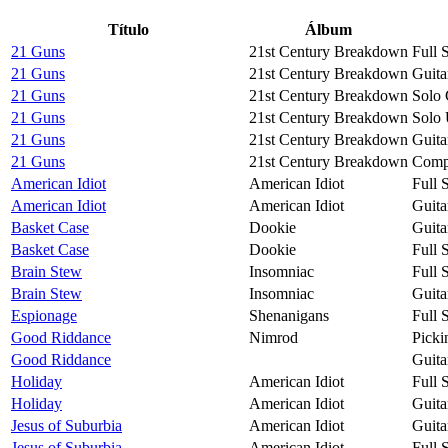
Título
Álbum
21 Guns
21st Century Breakdown
Full 
21 Guns
21st Century Breakdown
Guita
21 Guns
21st Century Breakdown
Solo 
21 Guns
21st Century Breakdown
Solo 
21 Guns
21st Century Breakdown
Guita
21 Guns
21st Century Breakdown
Compa
American Idiot
American Idiot
Full 
American Idiot
American Idiot
Guita
Basket Case
Dookie
Guita
Basket Case
Dookie
Full 
Brain Stew
Insomniac
Full 
Brain Stew
Insomniac
Guita
Espionage
Shenanigans
Full 
Good Riddance
Nimrod
Picki
Good Riddance
Guita
Holiday
American Idiot
Full 
Holiday
American Idiot
Guita
Jesus of Suburbia
American Idiot
Guita
Jesus of Suburbia
American Idiot
Full 