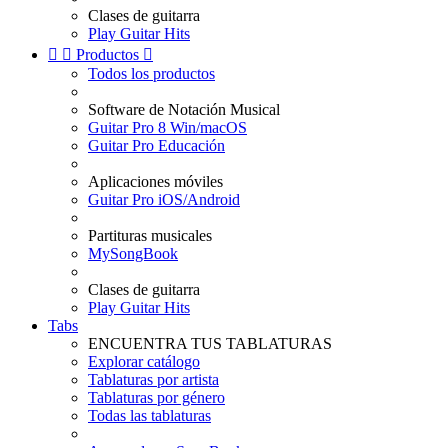
Clases de guitarra
Play Guitar Hits


Productos

Todos los productos
Software de Notación Musical
Guitar Pro 8 Win/macOS
Guitar Pro Educación
Aplicaciones móviles
Guitar Pro iOS/Android
Partituras musicales
MySongBook
Clases de guitarra
Play Guitar Hits
Tabs
ENCUENTRA TUS TABLATURAS
Explorar catálogo
Tablaturas por artista
Tablaturas por género
Todas las tablaturas