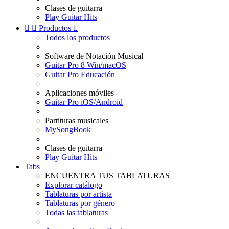
Clases de guitarra
Play Guitar Hits


Productos

Todos los productos
Software de Notación Musical
Guitar Pro 8 Win/macOS
Guitar Pro Educación
Aplicaciones móviles
Guitar Pro iOS/Android
Partituras musicales
MySongBook
Clases de guitarra
Play Guitar Hits
Tabs
ENCUENTRA TUS TABLATURAS
Explorar catálogo
Tablaturas por artista
Tablaturas por género
Todas las tablaturas