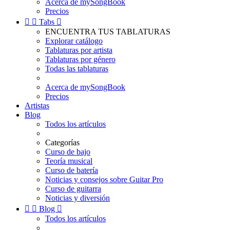
Acerca de mySongBook
Precios


Tabs

ENCUENTRA TUS TABLATURAS
Explorar catálogo
Tablaturas por artista
Tablaturas por género
Todas las tablaturas
Acerca de mySongBook
Precios
Artistas
Blog
Todos los artículos
Categorías
Curso de bajo
Teoría musical
Curso de batería
Noticias y consejos sobre Guitar Pro
Curso de guitarra
Noticias y diversión


Blog

Todos los artículos