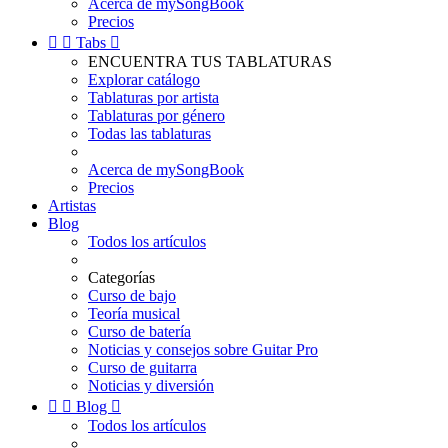
Acerca de mySongBook
Precios


Tabs

ENCUENTRA TUS TABLATURAS
Explorar catálogo
Tablaturas por artista
Tablaturas por género
Todas las tablaturas
Acerca de mySongBook
Precios
Artistas
Blog
Todos los artículos
Categorías
Curso de bajo
Teoría musical
Curso de batería
Noticias y consejos sobre Guitar Pro
Curso de guitarra
Noticias y diversión


Blog

Todos los artículos