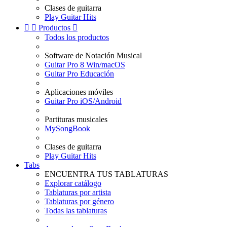
Clases de guitarra
Play Guitar Hits


Productos

Todos los productos
Software de Notación Musical
Guitar Pro 8 Win/macOS
Guitar Pro Educación
Aplicaciones móviles
Guitar Pro iOS/Android
Partituras musicales
MySongBook
Clases de guitarra
Play Guitar Hits
Tabs
ENCUENTRA TUS TABLATURAS
Explorar catálogo
Tablaturas por artista
Tablaturas por género
Todas las tablaturas