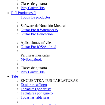
Clases de guitarra
Play Guitar Hits


Productos

Todos los productos
Software de Notación Musical
Guitar Pro 8 Win/macOS
Guitar Pro Educación
Aplicaciones móviles
Guitar Pro iOS/Android
Partituras musicales
MySongBook
Clases de guitarra
Play Guitar Hits
Tabs
ENCUENTRA TUS TABLATURAS
Explorar catálogo
Tablaturas por artista
Tablaturas por género
Todas las tablaturas