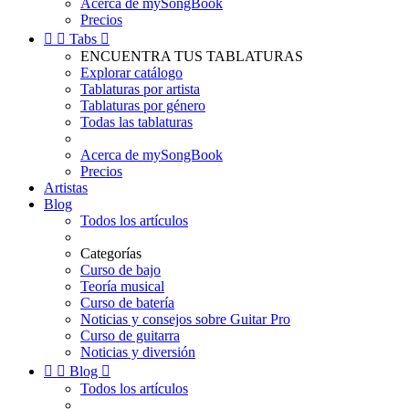
Acerca de mySongBook
Precios


Tabs

ENCUENTRA TUS TABLATURAS
Explorar catálogo
Tablaturas por artista
Tablaturas por género
Todas las tablaturas
Acerca de mySongBook
Precios
Artistas
Blog
Todos los artículos
Categorías
Curso de bajo
Teoría musical
Curso de batería
Noticias y consejos sobre Guitar Pro
Curso de guitarra
Noticias y diversión


Blog

Todos los artículos