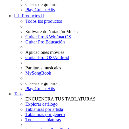
Clases de guitarra
Play Guitar Hits


Productos

Todos los productos
Software de Notación Musical
Guitar Pro 8 Win/macOS
Guitar Pro Educación
Aplicaciones móviles
Guitar Pro iOS/Android
Partituras musicales
MySongBook
Clases de guitarra
Play Guitar Hits
Tabs
ENCUENTRA TUS TABLATURAS
Explorar catálogo
Tablaturas por artista
Tablaturas por género
Todas las tablaturas