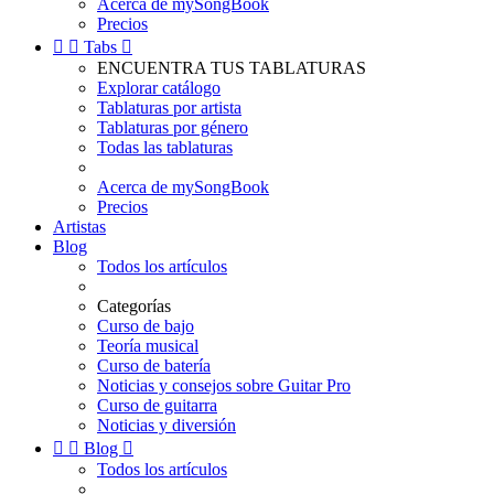
Acerca de mySongBook
Precios


Tabs

ENCUENTRA TUS TABLATURAS
Explorar catálogo
Tablaturas por artista
Tablaturas por género
Todas las tablaturas
Acerca de mySongBook
Precios
Artistas
Blog
Todos los artículos
Categorías
Curso de bajo
Teoría musical
Curso de batería
Noticias y consejos sobre Guitar Pro
Curso de guitarra
Noticias y diversión


Blog

Todos los artículos