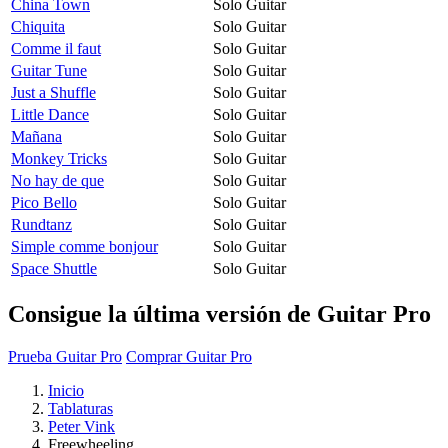
China Town
Solo Guitar
Chiquita
Solo Guitar
Comme il faut
Solo Guitar
Guitar Tune
Solo Guitar
Just a Shuffle
Solo Guitar
Little Dance
Solo Guitar
Mañana
Solo Guitar
Monkey Tricks
Solo Guitar
No hay de que
Solo Guitar
Pico Bello
Solo Guitar
Rundtanz
Solo Guitar
Simple comme bonjour
Solo Guitar
Space Shuttle
Solo Guitar
Consigue la última versión de Guitar Pro
Prueba Guitar Pro
Comprar Guitar Pro
Inicio
Tablaturas
Peter Vink
Freewheeling