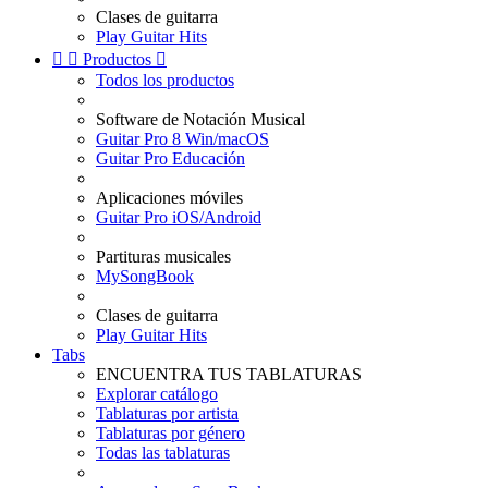
Clases de guitarra
Play Guitar Hits


Productos

Todos los productos
Software de Notación Musical
Guitar Pro 8 Win/macOS
Guitar Pro Educación
Aplicaciones móviles
Guitar Pro iOS/Android
Partituras musicales
MySongBook
Clases de guitarra
Play Guitar Hits
Tabs
ENCUENTRA TUS TABLATURAS
Explorar catálogo
Tablaturas por artista
Tablaturas por género
Todas las tablaturas