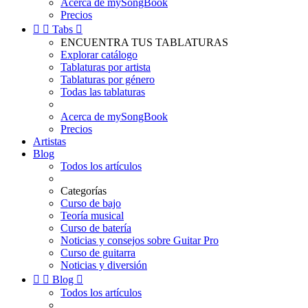
Acerca de mySongBook
Precios


Tabs

ENCUENTRA TUS TABLATURAS
Explorar catálogo
Tablaturas por artista
Tablaturas por género
Todas las tablaturas
Acerca de mySongBook
Precios
Artistas
Blog
Todos los artículos
Categorías
Curso de bajo
Teoría musical
Curso de batería
Noticias y consejos sobre Guitar Pro
Curso de guitarra
Noticias y diversión


Blog

Todos los artículos