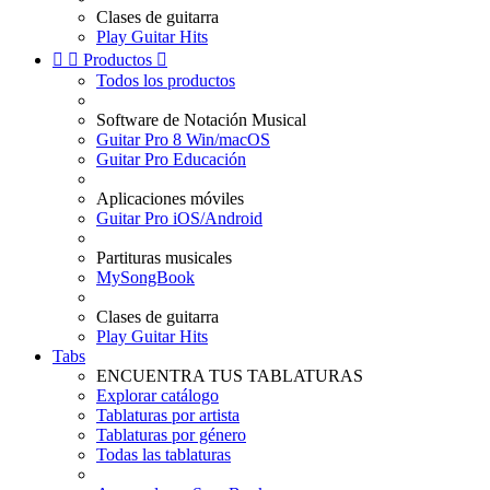
Clases de guitarra
Play Guitar Hits


Productos

Todos los productos
Software de Notación Musical
Guitar Pro 8 Win/macOS
Guitar Pro Educación
Aplicaciones móviles
Guitar Pro iOS/Android
Partituras musicales
MySongBook
Clases de guitarra
Play Guitar Hits
Tabs
ENCUENTRA TUS TABLATURAS
Explorar catálogo
Tablaturas por artista
Tablaturas por género
Todas las tablaturas