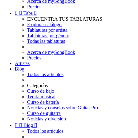
Acerca de mySongBook
Precios


Tabs

ENCUENTRA TUS TABLATURAS
Explorar catálogo
Tablaturas por artista
Tablaturas por género
Todas las tablaturas
Acerca de mySongBook
Precios
Artistas
Blog
Todos los artículos
Categorías
Curso de bajo
Teoría musical
Curso de batería
Noticias y consejos sobre Guitar Pro
Curso de guitarra
Noticias y diversión


Blog

Todos los artículos