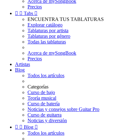
Acerca de mySongBook
Precios


Tabs

ENCUENTRA TUS TABLATURAS
Explorar catálogo
Tablaturas por artista
Tablaturas por género
Todas las tablaturas
Acerca de mySongBook
Precios
Artistas
Blog
Todos los artículos
Categorías
Curso de bajo
Teoría musical
Curso de batería
Noticias y consejos sobre Guitar Pro
Curso de guitarra
Noticias y diversión


Blog

Todos los artículos