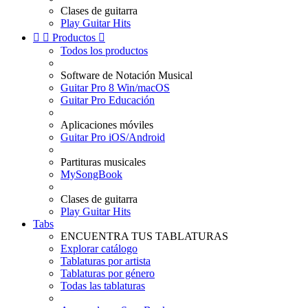
Clases de guitarra
Play Guitar Hits


Productos

Todos los productos
Software de Notación Musical
Guitar Pro 8 Win/macOS
Guitar Pro Educación
Aplicaciones móviles
Guitar Pro iOS/Android
Partituras musicales
MySongBook
Clases de guitarra
Play Guitar Hits
Tabs
ENCUENTRA TUS TABLATURAS
Explorar catálogo
Tablaturas por artista
Tablaturas por género
Todas las tablaturas