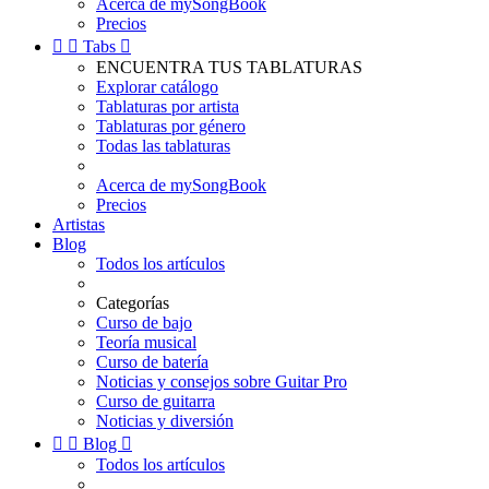
Acerca de mySongBook
Precios


Tabs

ENCUENTRA TUS TABLATURAS
Explorar catálogo
Tablaturas por artista
Tablaturas por género
Todas las tablaturas
Acerca de mySongBook
Precios
Artistas
Blog
Todos los artículos
Categorías
Curso de bajo
Teoría musical
Curso de batería
Noticias y consejos sobre Guitar Pro
Curso de guitarra
Noticias y diversión


Blog

Todos los artículos