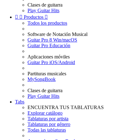
Clases de guitarra
Play Guitar Hits


Productos

Todos los productos
Software de Notación Musical
Guitar Pro 8 Win/macOS
Guitar Pro Educación
Aplicaciones móviles
Guitar Pro iOS/Android
Partituras musicales
MySongBook
Clases de guitarra
Play Guitar Hits
Tabs
ENCUENTRA TUS TABLATURAS
Explorar catálogo
Tablaturas por artista
Tablaturas por género
Todas las tablaturas