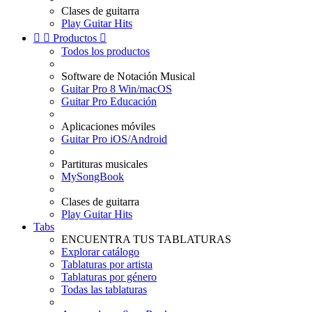
Clases de guitarra
Play Guitar Hits


Productos

Todos los productos
Software de Notación Musical
Guitar Pro 8 Win/macOS
Guitar Pro Educación
Aplicaciones móviles
Guitar Pro iOS/Android
Partituras musicales
MySongBook
Clases de guitarra
Play Guitar Hits
Tabs
ENCUENTRA TUS TABLATURAS
Explorar catálogo
Tablaturas por artista
Tablaturas por género
Todas las tablaturas