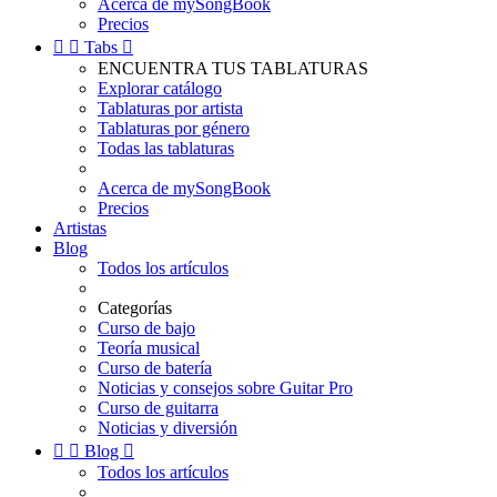
Acerca de mySongBook
Precios


Tabs

ENCUENTRA TUS TABLATURAS
Explorar catálogo
Tablaturas por artista
Tablaturas por género
Todas las tablaturas
Acerca de mySongBook
Precios
Artistas
Blog
Todos los artículos
Categorías
Curso de bajo
Teoría musical
Curso de batería
Noticias y consejos sobre Guitar Pro
Curso de guitarra
Noticias y diversión


Blog

Todos los artículos