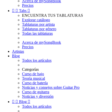
Acerca de mySongBook
Precios


Tabs

ENCUENTRA TUS TABLATURAS
Explorar catálogo
Tablaturas por artista
Tablaturas por género
Todas las tablaturas
Acerca de mySongBook
Precios
Artistas
Blog
Todos los artículos
Categorías
Curso de bajo
Teoría musical
Curso de batería
Noticias y consejos sobre Guitar Pro
Curso de guitarra
Noticias y diversión


Blog

Todos los artículos