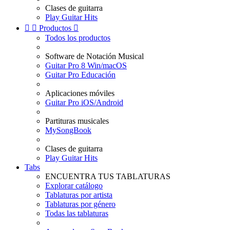
Clases de guitarra
Play Guitar Hits


Productos

Todos los productos
Software de Notación Musical
Guitar Pro 8 Win/macOS
Guitar Pro Educación
Aplicaciones móviles
Guitar Pro iOS/Android
Partituras musicales
MySongBook
Clases de guitarra
Play Guitar Hits
Tabs
ENCUENTRA TUS TABLATURAS
Explorar catálogo
Tablaturas por artista
Tablaturas por género
Todas las tablaturas