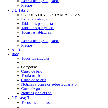
Acerca de mySongBook
Precios


Tabs

ENCUENTRA TUS TABLATURAS
Explorar catálogo
Tablaturas por artista
Tablaturas por género
Todas las tablaturas
Acerca de mySongBook
Precios
Artistas
Blog
Todos los artículos
Categorías
Curso de bajo
Teoría musical
Curso de batería
Noticias y consejos sobre Guitar Pro
Curso de guitarra
Noticias y diversión


Blog

Todos los artículos