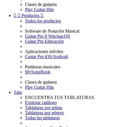
Clases de guitarra
Play Guitar Hits


Productos

Todos los productos
Software de Notación Musical
Guitar Pro 8 Win/macOS
Guitar Pro Educación
Aplicaciones móviles
Guitar Pro iOS/Android
Partituras musicales
MySongBook
Clases de guitarra
Play Guitar Hits
Tabs
ENCUENTRA TUS TABLATURAS
Explorar catálogo
Tablaturas por artista
Tablaturas por género
Todas las tablaturas