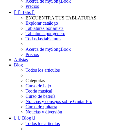
Acerca de mySongBook
Precios


Tabs

ENCUENTRA TUS TABLATURAS
Explorar catálogo
Tablaturas por artista
Tablaturas por género
Todas las tablaturas
Acerca de mySongBook
Precios
Artistas
Blog
Todos los artículos
Categorías
Curso de bajo
Teoría musical
Curso de batería
Noticias y consejos sobre Guitar Pro
Curso de guitarra
Noticias y diversión


Blog

Todos los artículos