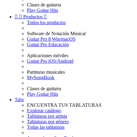
Clases de guitarra
Play Guitar Hits


Productos

Todos los productos
Software de Notación Musical
Guitar Pro 8 Win/macOS
Guitar Pro Educación
Aplicaciones móviles
Guitar Pro iOS/Android
Partituras musicales
MySongBook
Clases de guitarra
Play Guitar Hits
Tabs
ENCUENTRA TUS TABLATURAS
Explorar catálogo
Tablaturas por artista
Tablaturas por género
Todas las tablaturas