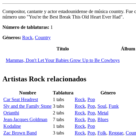
Compositor, cantante y actor estadounidense de música country. Fue
número uno "You're the Best Break This Old Heart Ever Had".
Número de tablaturas:
1
Géneros:
Rock
,
Country
Título
Álbum
Mammas, Don't Let Your Babies Grow Up to Be Cowboys
Artistas Rock
relacionados
Nombre
Tablatura
Género
Car Seat Headrest
1 tabs
Rock
,
Pop
Sly and the Family Stone
3 tabs
Rock
,
Pop
,
Soul
,
Funk
Orianthi
2 tabs
Rock
,
Pop
,
Metal
Jean-Jacques Goldman
7 tabs
Rock
,
Pop
,
Blues
Kodaline
1 tabs
Rock
,
Pop
Zac Brown Band
3 tabs
Rock
,
Pop
,
Folk
,
Reggae
,
Coun