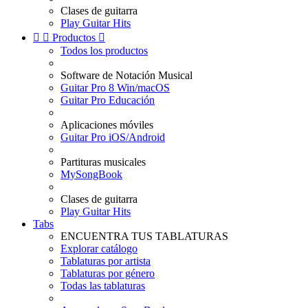
Clases de guitarra
Play Guitar Hits


Productos

Todos los productos
Software de Notación Musical
Guitar Pro 8 Win/macOS
Guitar Pro Educación
Aplicaciones móviles
Guitar Pro iOS/Android
Partituras musicales
MySongBook
Clases de guitarra
Play Guitar Hits
Tabs
ENCUENTRA TUS TABLATURAS
Explorar catálogo
Tablaturas por artista
Tablaturas por género
Todas las tablaturas