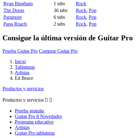
Ryan Bingham
1 tabs
Rock
The Doors
36 tabs
Rock
,
Pop
Paramore
6 tabs
Rock
,
Pop
Papa Roach
2 tabs
Rock
,
Pop
Consigue la última versión de Guitar Pro
Prueba Guitar Pro
Comprar Guitar Pro
Inicio
Tablaturas
Artistas
Ed Bruce
Productos y servicios
Productos y servicios


Prueba gratuita
Guitar Pro 8 Novedades
Programa educativo
Artistas
Guitar Pro tablaturas