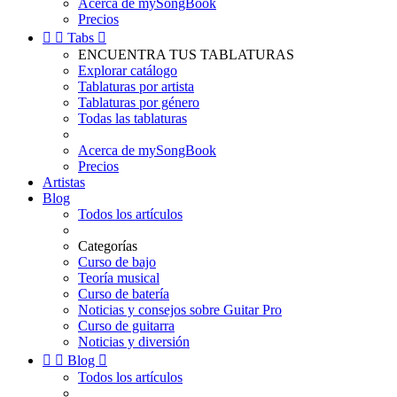
Acerca de mySongBook
Precios


Tabs

ENCUENTRA TUS TABLATURAS
Explorar catálogo
Tablaturas por artista
Tablaturas por género
Todas las tablaturas
Acerca de mySongBook
Precios
Artistas
Blog
Todos los artículos
Categorías
Curso de bajo
Teoría musical
Curso de batería
Noticias y consejos sobre Guitar Pro
Curso de guitarra
Noticias y diversión


Blog

Todos los artículos