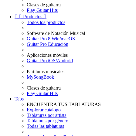
Clases de guitarra
Play Guitar Hits


Productos

Todos los productos
Software de Notación Musical
Guitar Pro 8 Win/macOS
Guitar Pro Educación
Aplicaciones móviles
Guitar Pro iOS/Android
Partituras musicales
MySongBook
Clases de guitarra
Play Guitar Hits
Tabs
ENCUENTRA TUS TABLATURAS
Explorar catálogo
Tablaturas por artista
Tablaturas por género
Todas las tablaturas