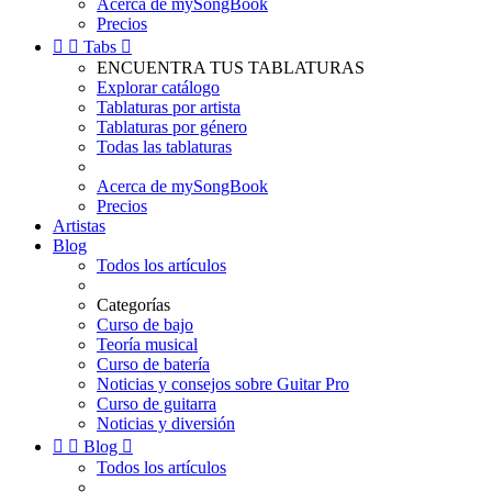
Acerca de mySongBook
Precios


Tabs

ENCUENTRA TUS TABLATURAS
Explorar catálogo
Tablaturas por artista
Tablaturas por género
Todas las tablaturas
Acerca de mySongBook
Precios
Artistas
Blog
Todos los artículos
Categorías
Curso de bajo
Teoría musical
Curso de batería
Noticias y consejos sobre Guitar Pro
Curso de guitarra
Noticias y diversión


Blog

Todos los artículos