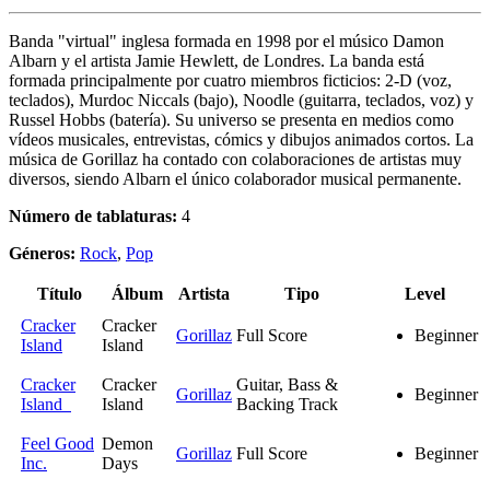
Banda "virtual" inglesa formada en 1998 por el músico Damon
Albarn y el artista Jamie Hewlett, de Londres. La banda está
formada principalmente por cuatro miembros ficticios: 2-D (voz,
teclados), Murdoc Niccals (bajo), Noodle (guitarra, teclados, voz) y
Russel Hobbs (batería). Su universo se presenta en medios como
vídeos musicales, entrevistas, cómics y dibujos animados cortos. La
música de Gorillaz ha contado con colaboraciones de artistas muy
diversos, siendo Albarn el único colaborador musical permanente.
Número de tablaturas:
4
Géneros:
Rock
,
Pop
Título
Álbum
Artista
Tipo
Level
Cracker
Cracker
Gorillaz
Full Score
Beginner
Island
Island
Cracker
Cracker
Guitar, Bass &
Gorillaz
Beginner
Island
Island
Backing Track
Feel Good
Demon
Gorillaz
Full Score
Beginner
Inc.
Days