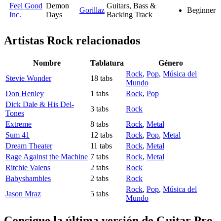
Feel Good
Demon
Guitars, Bass &
Gorillaz
Beginner
Inc.
Days
Backing Track
Artistas Rock
relacionados
Nombre
Tablatura
Género
Rock
,
Pop
,
Música del
Stevie Wonder
18 tabs
Mundo
Don Henley
1 tabs
Rock
,
Pop
Dick Dale & His Del-
3 tabs
Rock
Tones
Extreme
8 tabs
Rock
,
Metal
Sum 41
12 tabs
Rock
,
Pop
,
Metal
Dream Theater
11 tabs
Rock
,
Metal
Rage Against the Machine
7 tabs
Rock
,
Metal
Ritchie Valens
2 tabs
Rock
Babyshambles
2 tabs
Rock
Rock
,
Pop
,
Música del
Jason Mraz
5 tabs
Mundo
Consigue la última versión de Guitar Pro