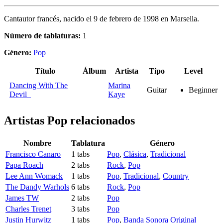
Cantautor francés, nacido el 9 de febrero de 1998 en Marsella.
Número de tablaturas:
1
Género:
Pop
Título
Álbum
Artista
Tipo
Level
Dancing With The
Marina
Guitar
Beginner
Devil
Kaye
Artistas Pop
relacionados
Nombre
Tablatura
Género
Francisco Canaro
1 tabs
Pop
,
Clásica
,
Tradicional
Papa Roach
2 tabs
Rock
,
Pop
Lee Ann Womack
1 tabs
Pop
,
Tradicional
,
Country
The Dandy Warhols
6 tabs
Rock
,
Pop
James TW
2 tabs
Pop
Charles Trenet
3 tabs
Pop
Justin Hurwitz
1 tabs
Pop
,
Banda Sonora Original