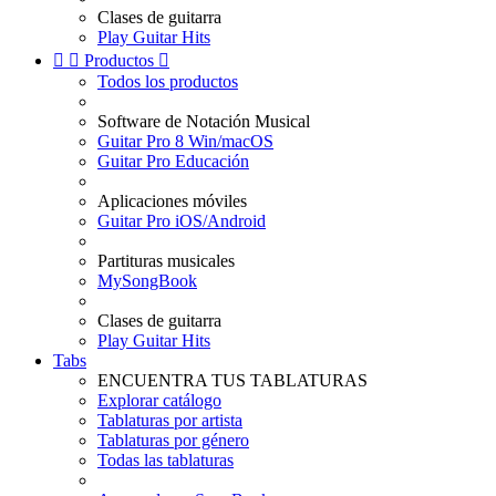
Clases de guitarra
Play Guitar Hits


Productos

Todos los productos
Software de Notación Musical
Guitar Pro 8 Win/macOS
Guitar Pro Educación
Aplicaciones móviles
Guitar Pro iOS/Android
Partituras musicales
MySongBook
Clases de guitarra
Play Guitar Hits
Tabs
ENCUENTRA TUS TABLATURAS
Explorar catálogo
Tablaturas por artista
Tablaturas por género
Todas las tablaturas