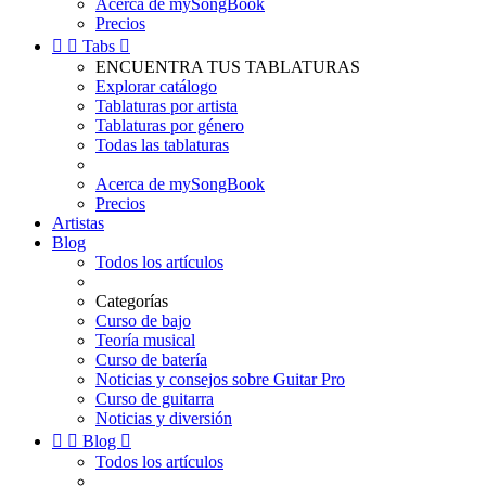
Acerca de mySongBook
Precios


Tabs

ENCUENTRA TUS TABLATURAS
Explorar catálogo
Tablaturas por artista
Tablaturas por género
Todas las tablaturas
Acerca de mySongBook
Precios
Artistas
Blog
Todos los artículos
Categorías
Curso de bajo
Teoría musical
Curso de batería
Noticias y consejos sobre Guitar Pro
Curso de guitarra
Noticias y diversión


Blog

Todos los artículos