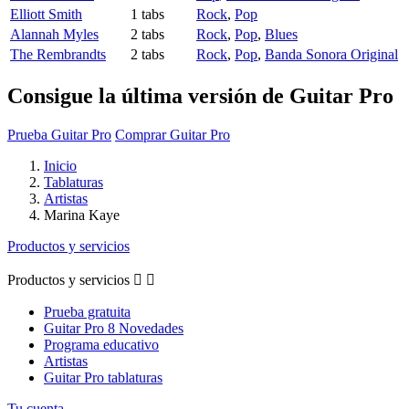
Elliott Smith
1 tabs
Rock
,
Pop
Alannah Myles
2 tabs
Rock
,
Pop
,
Blues
The Rembrandts
2 tabs
Rock
,
Pop
,
Banda Sonora Original
Consigue la última versión de Guitar Pro
Prueba Guitar Pro
Comprar Guitar Pro
Inicio
Tablaturas
Artistas
Marina Kaye
Productos y servicios
Productos y servicios


Prueba gratuita
Guitar Pro 8 Novedades
Programa educativo
Artistas
Guitar Pro tablaturas
Tu cuenta