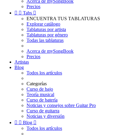
Acerca de mySongBook
Precios


Tabs

ENCUENTRA TUS TABLATURAS
Explorar catálogo
Tablaturas por artista
Tablaturas por género
Todas las tablaturas
Acerca de mySongBook
Precios
Artistas
Blog
Todos los artículos
Categorías
Curso de bajo
Teoría musical
Curso de batería
Noticias y consejos sobre Guitar Pro
Curso de guitarra
Noticias y diversión


Blog

Todos los artículos