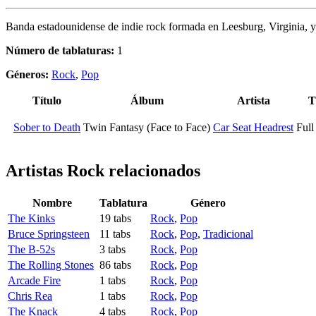
Banda estadounidense de indie rock formada en Leesburg, Virginia, y
Número de tablaturas:
1
Géneros:
Rock
,
Pop
Título
Álbum
Artista
T
Sober to Death
Twin Fantasy (Face to Face)
Car Seat Headrest
Full
Artistas Rock
relacionados
Nombre
Tablatura
Género
The Kinks
19 tabs
Rock
,
Pop
Bruce Springsteen
11 tabs
Rock
,
Pop
,
Tradicional
The B-52s
3 tabs
Rock
,
Pop
The Rolling Stones
86 tabs
Rock
,
Pop
Arcade Fire
1 tabs
Rock
,
Pop
Chris Rea
1 tabs
Rock
,
Pop
The Knack
4 tabs
Rock
,
Pop