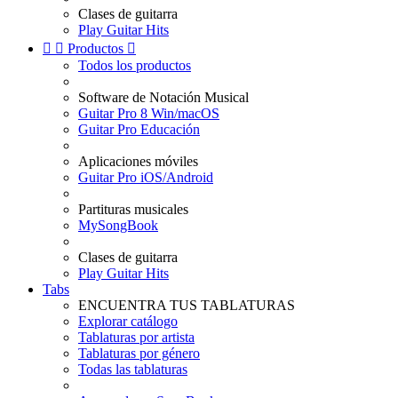
Clases de guitarra
Play Guitar Hits


Productos

Todos los productos
Software de Notación Musical
Guitar Pro 8 Win/macOS
Guitar Pro Educación
Aplicaciones móviles
Guitar Pro iOS/Android
Partituras musicales
MySongBook
Clases de guitarra
Play Guitar Hits
Tabs
ENCUENTRA TUS TABLATURAS
Explorar catálogo
Tablaturas por artista
Tablaturas por género
Todas las tablaturas