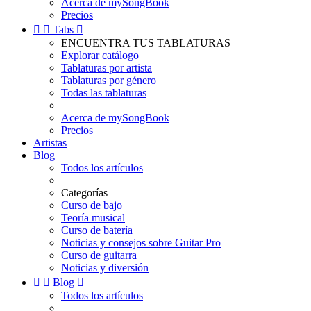
Acerca de mySongBook
Precios


Tabs

ENCUENTRA TUS TABLATURAS
Explorar catálogo
Tablaturas por artista
Tablaturas por género
Todas las tablaturas
Acerca de mySongBook
Precios
Artistas
Blog
Todos los artículos
Categorías
Curso de bajo
Teoría musical
Curso de batería
Noticias y consejos sobre Guitar Pro
Curso de guitarra
Noticias y diversión


Blog

Todos los artículos