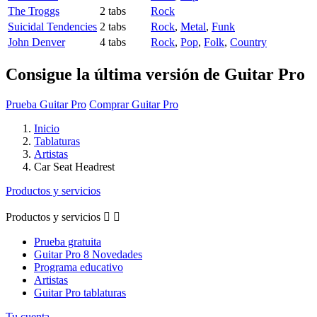
The Troggs
2 tabs
Rock
Suicidal Tendencies
2 tabs
Rock
,
Metal
,
Funk
John Denver
4 tabs
Rock
,
Pop
,
Folk
,
Country
Consigue la última versión de Guitar Pro
Prueba Guitar Pro
Comprar Guitar Pro
Inicio
Tablaturas
Artistas
Car Seat Headrest
Productos y servicios
Productos y servicios


Prueba gratuita
Guitar Pro 8 Novedades
Programa educativo
Artistas
Guitar Pro tablaturas
Tu cuenta