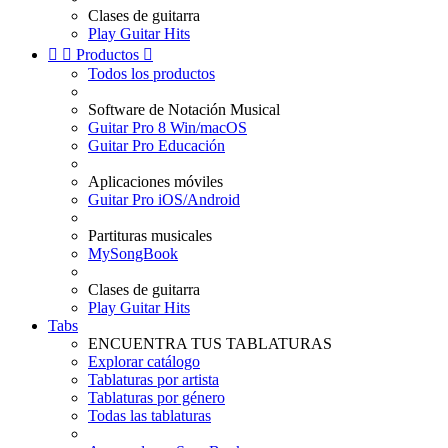
Clases de guitarra
Play Guitar Hits


Productos

Todos los productos
Software de Notación Musical
Guitar Pro 8 Win/macOS
Guitar Pro Educación
Aplicaciones móviles
Guitar Pro iOS/Android
Partituras musicales
MySongBook
Clases de guitarra
Play Guitar Hits
Tabs
ENCUENTRA TUS TABLATURAS
Explorar catálogo
Tablaturas por artista
Tablaturas por género
Todas las tablaturas