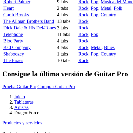
Robert Palmer
9 tabs
Rock
,
Pop
,
Música del Mun
Heart
2 tabs
Rock
,
Pop
,
Metal
,
Folk
Garth Brooks
4 tabs
Rock
,
Pop
,
Country
The Allman Brothers Band
13 tabs
Rock
Dick Dale & His Del-Tones
3 tabs
Rock
Telephone
11 tabs
Rock
,
Pop
Bloc Party
4 tabs
Rock
Bad Company
4 tabs
Rock
,
Metal
,
Blues
Shaboozey
1 tabs
Rock
,
Pop
,
Country
The Pixies
10 tabs
Rock
Consigue la última versión de Guitar Pro
Prueba Guitar Pro
Comprar Guitar Pro
Inicio
Tablaturas
Artistas
DragonForce
Productos y servicios