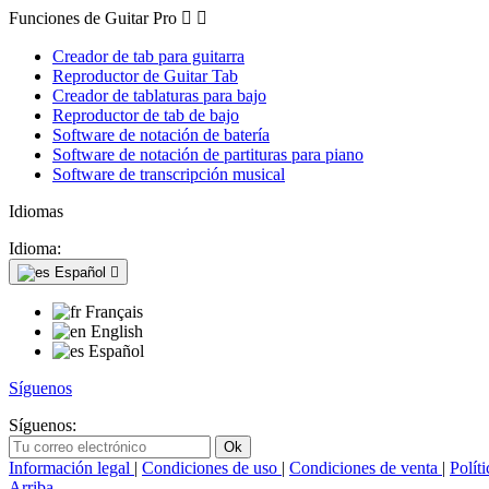
Funciones de Guitar Pro


Creador de tab para guitarra
Reproductor de Guitar Tab
Creador de tablaturas para bajo
Reproductor de tab de bajo
Software de notación de batería
Software de notación de partituras para piano
Software de transcripción musical
Idiomas
Idioma:
Español

Français
English
Español
Síguenos
Síguenos:
Información legal
|
Condiciones de uso
|
Condiciones de venta
|
Polít
Arriba