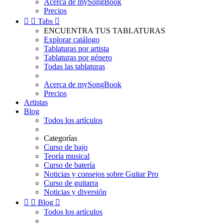
Acerca de mySongBook
Precios


Tabs

ENCUENTRA TUS TABLATURAS
Explorar catálogo
Tablaturas por artista
Tablaturas por género
Todas las tablaturas
Acerca de mySongBook
Precios
Artistas
Blog
Todos los artículos
Categorías
Curso de bajo
Teoría musical
Curso de batería
Noticias y consejos sobre Guitar Pro
Curso de guitarra
Noticias y diversión


Blog

Todos los artículos