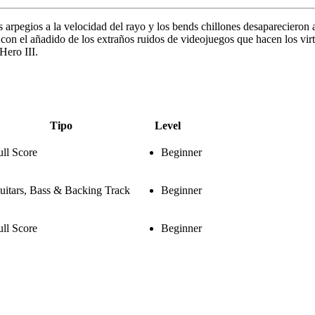
os arpegios a la velocidad del rayo y los bends chillones desapareciero
 con el añadido de los extraños ruidos de videojuegos que hacen los v
Hero III.
Tipo
Level
ull Score
Beginner
uitars, Bass & Backing Track
Beginner
ull Score
Beginner