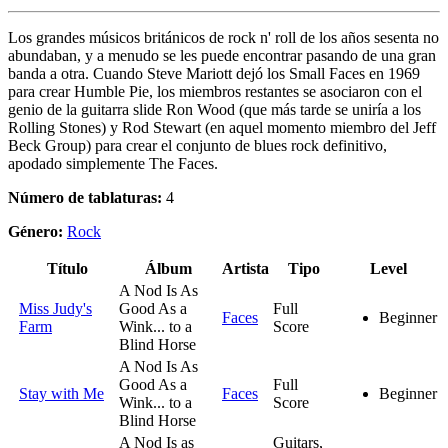
Los grandes músicos británicos de rock n' roll de los años sesenta no
abundaban, y a menudo se les puede encontrar pasando de una gran
banda a otra. Cuando Steve Mariott dejó los Small Faces en 1969
para crear Humble Pie, los miembros restantes se asociaron con el
genio de la guitarra slide Ron Wood (que más tarde se uniría a los
Rolling Stones) y Rod Stewart (en aquel momento miembro del Jeff
Beck Group) para crear el conjunto de blues rock definitivo,
apodado simplemente The Faces.
Número de tablaturas:
4
Género:
Rock
Título
Álbum
Artista
Tipo
Level
A Nod Is As
Miss Judy's
Good As a
Full
Faces
Beginner
Farm
Wink... to a
Score
Blind Horse
A Nod Is As
Good As a
Full
Stay with Me
Faces
Beginner
Wink... to a
Score
Blind Horse
A Nod Is as
Guitars,