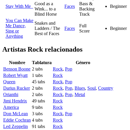
Good as a
Bass &
Stay With Me
Faces
Beginner
Wink... to a
Backing
Blind Horse
Track
You Can Make
Snakes and
Me Dance,
Full
Ladders / The
Faces
Beginner
Sing or
Score
Best of Faces
Anything
Artistas Rock
relacionados
Nombre
Tablatura
Género
Benson Boone
2 tabs
Rock
,
Pop
Robert Wyatt
1 tabs
Rock
Queen
45 tabs
Rock
,
Pop
Darius Rucker
2 tabs
Rock
,
Pop
,
Blues
,
Soul
,
Country
Orianthi
2 tabs
Rock
,
Pop
,
Metal
Jimi Hendrix
49 tabs
Rock
America
9 tabs
Rock
Don McLean
3 tabs
Rock
,
Pop
Eddie Cochran
4 tabs
Rock
Led Zeppelin
91 tabs
Rock