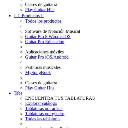
Clases de guitarra
Play Guitar Hits


Productos

Todos los productos
Software de Notación Musical
Guitar Pro 8 Win/macOS
Guitar Pro Educación
Aplicaciones móviles
Guitar Pro iOS/Android
Partituras musicales
MySongBook
Clases de guitarra
Play Guitar Hits
Tabs
ENCUENTRA TUS TABLATURAS
Explorar catálogo
Tablaturas por artista
Tablaturas por género
Todas las tablaturas