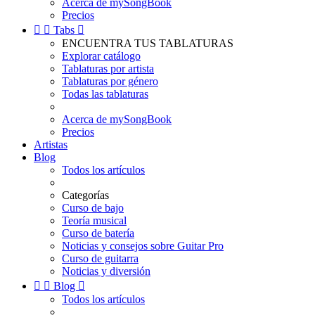
Acerca de mySongBook
Precios


Tabs

ENCUENTRA TUS TABLATURAS
Explorar catálogo
Tablaturas por artista
Tablaturas por género
Todas las tablaturas
Acerca de mySongBook
Precios
Artistas
Blog
Todos los artículos
Categorías
Curso de bajo
Teoría musical
Curso de batería
Noticias y consejos sobre Guitar Pro
Curso de guitarra
Noticias y diversión


Blog

Todos los artículos