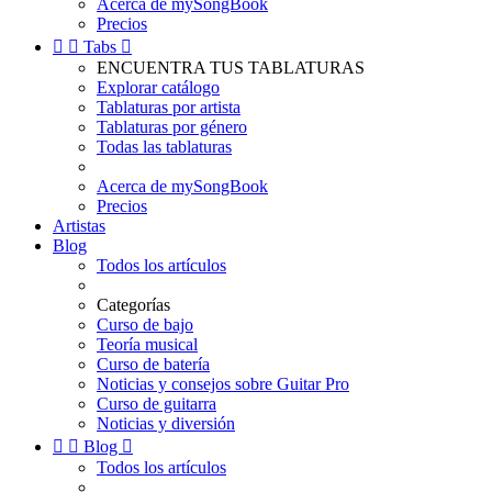
Acerca de mySongBook
Precios


Tabs

ENCUENTRA TUS TABLATURAS
Explorar catálogo
Tablaturas por artista
Tablaturas por género
Todas las tablaturas
Acerca de mySongBook
Precios
Artistas
Blog
Todos los artículos
Categorías
Curso de bajo
Teoría musical
Curso de batería
Noticias y consejos sobre Guitar Pro
Curso de guitarra
Noticias y diversión


Blog

Todos los artículos