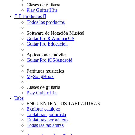
Clases de guitarra
Play Guitar Hits


Productos

Todos los productos
Software de Notación Musical
Guitar Pro 8 Win/macOS
Guitar Pro Educación
Aplicaciones móviles
Guitar Pro iOS/Android
Partituras musicales
MySongBook
Clases de guitarra
Play Guitar Hits
Tabs
ENCUENTRA TUS TABLATURAS
Explorar catálogo
Tablaturas por artista
Tablaturas por género
Todas las tablaturas