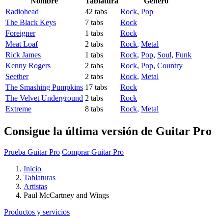
Nombre
Tablatura
Género
Radiohead
42 tabs
Rock
,
Pop
The Black Keys
7 tabs
Rock
Foreigner
1 tabs
Rock
Meat Loaf
2 tabs
Rock
,
Metal
Rick James
1 tabs
Rock
,
Pop
,
Soul
,
Funk
Kenny Rogers
2 tabs
Rock
,
Pop
,
Country
Seether
2 tabs
Rock
,
Metal
The Smashing Pumpkins
17 tabs
Rock
The Velvet Underground
2 tabs
Rock
Extreme
8 tabs
Rock
,
Metal
Consigue la última versión de Guitar Pro
Prueba Guitar Pro
Comprar Guitar Pro
Inicio
Tablaturas
Artistas
Paul McCartney and Wings
Productos y servicios