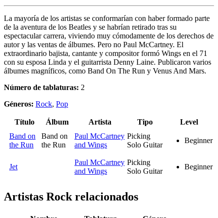
La mayoría de los artistas se conformarían con haber formado parte
de la aventura de los Beatles y se habrían retirado tras su
espectacular carrera, viviendo muy cómodamente de los derechos de
autor y las ventas de álbumes. Pero no Paul McCartney. El
extraordinario bajista, cantante y compositor formó Wings en el 71
con su esposa Linda y el guitarrista Denny Laine. Publicaron varios
álbumes magníficos, como Band On The Run y Venus And Mars.
Número de tablaturas:
2
Géneros:
Rock
,
Pop
Título
Álbum
Artista
Tipo
Level
Band on
Band on
Paul McCartney
Picking
Beginner
the Run
the Run
and Wings
Solo Guitar
Paul McCartney
Picking
Jet
Beginner
and Wings
Solo Guitar
Artistas Rock
relacionados