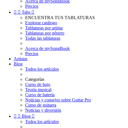
Acerca de mySongBook
Precios


Tabs

ENCUENTRA TUS TABLATURAS
Explorar catálogo
Tablaturas por artista
Tablaturas por género
Todas las tablaturas
Acerca de mySongBook
Precios
Artistas
Blog
Todos los artículos
Categorías
Curso de bajo
Teoría musical
Curso de batería
Noticias y consejos sobre Guitar Pro
Curso de guitarra
Noticias y diversión


Blog

Todos los artículos