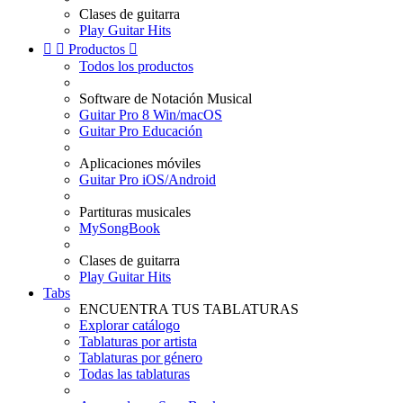
Clases de guitarra
Play Guitar Hits


Productos

Todos los productos
Software de Notación Musical
Guitar Pro 8 Win/macOS
Guitar Pro Educación
Aplicaciones móviles
Guitar Pro iOS/Android
Partituras musicales
MySongBook
Clases de guitarra
Play Guitar Hits
Tabs
ENCUENTRA TUS TABLATURAS
Explorar catálogo
Tablaturas por artista
Tablaturas por género
Todas las tablaturas