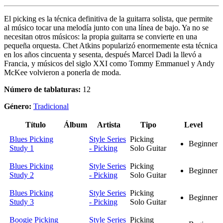
El picking es la técnica definitiva de la guitarra solista, que permite
al músico tocar una melodía junto con una línea de bajo. Ya no se
necesitan otros músicos: la propia guitarra se convierte en una
pequeña orquesta. Chet Atkins popularizó enormemente esta técnica
en los años cincuenta y sesenta, después Marcel Dadi la llevó a
Francia, y músicos del siglo XXI como Tommy Emmanuel y Andy
McKee volvieron a ponerla de moda.
Número de tablaturas:
12
Género:
Tradicional
Título
Álbum
Artista
Tipo
Level
Blues Picking
Style Series
Picking
Beginner
Study 1
- Picking
Solo Guitar
Blues Picking
Style Series
Picking
Beginner
Study 2
- Picking
Solo Guitar
Blues Picking
Style Series
Picking
Beginner
Study 3
- Picking
Solo Guitar
Boogie Picking
Style Series
Picking