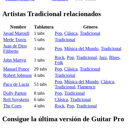
Artistas Tradicional
relacionados
Nombre
Tablatura
Género
Javad Maroufi
1 tabs
Pop
,
Clásica
,
Tradicional
Merle Travis
5 tabs
Tradicional
Juan de Dios
1 tabs
Pop
,
Música del Mundo
,
Tradicional
Filiberto
Rock
,
Pop
,
Tradicional
,
Jazz
,
Blues
,
John Martyn
1 tabs
Folk
Manuel Ponce
29 tabs
Pop
,
Clásica
,
Tradicional
Robert Johnson
4 tabs
Tradicional
Pop
,
Música del Mundo
,
Clásica
,
Paco de Lucia
53 tabs
Tradicional
,
Flamenco
Dolly Parton
8 tabs
Pop
,
Tradicional
Reli Suyskens
6 tabs
Clásica
,
Tradicional
The Corrs
4 tabs
Rock
,
Pop
,
Tradicional
Consigue la última versión de Guitar Pro