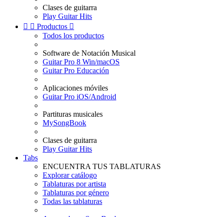
Clases de guitarra
Play Guitar Hits


Productos

Todos los productos
Software de Notación Musical
Guitar Pro 8 Win/macOS
Guitar Pro Educación
Aplicaciones móviles
Guitar Pro iOS/Android
Partituras musicales
MySongBook
Clases de guitarra
Play Guitar Hits
Tabs
ENCUENTRA TUS TABLATURAS
Explorar catálogo
Tablaturas por artista
Tablaturas por género
Todas las tablaturas