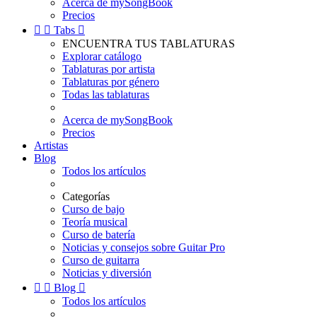
Acerca de mySongBook
Precios


Tabs

ENCUENTRA TUS TABLATURAS
Explorar catálogo
Tablaturas por artista
Tablaturas por género
Todas las tablaturas
Acerca de mySongBook
Precios
Artistas
Blog
Todos los artículos
Categorías
Curso de bajo
Teoría musical
Curso de batería
Noticias y consejos sobre Guitar Pro
Curso de guitarra
Noticias y diversión


Blog

Todos los artículos