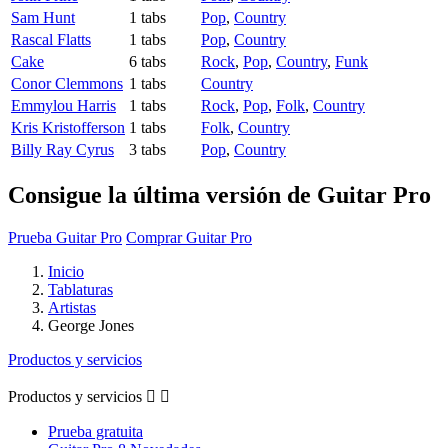
Sam Hunt
1 tabs
Pop
,
Country
Rascal Flatts
1 tabs
Pop
,
Country
Cake
6 tabs
Rock
,
Pop
,
Country
,
Funk
Conor Clemmons
1 tabs
Country
Emmylou Harris
1 tabs
Rock
,
Pop
,
Folk
,
Country
Kris Kristofferson
1 tabs
Folk
,
Country
Billy Ray Cyrus
3 tabs
Pop
,
Country
Consigue la última versión de Guitar Pro
Prueba Guitar Pro
Comprar Guitar Pro
Inicio
Tablaturas
Artistas
George Jones
Productos y servicios
Productos y servicios


Prueba gratuita