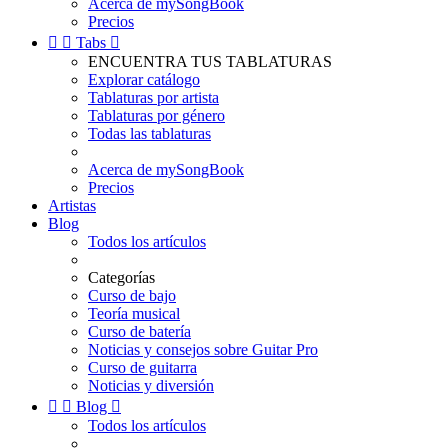
Acerca de mySongBook
Precios


Tabs

ENCUENTRA TUS TABLATURAS
Explorar catálogo
Tablaturas por artista
Tablaturas por género
Todas las tablaturas
Acerca de mySongBook
Precios
Artistas
Blog
Todos los artículos
Categorías
Curso de bajo
Teoría musical
Curso de batería
Noticias y consejos sobre Guitar Pro
Curso de guitarra
Noticias y diversión


Blog

Todos los artículos