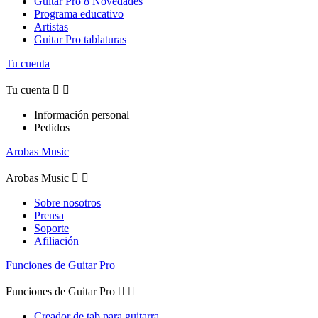
Guitar Pro 8 Novedades
Programa educativo
Artistas
Guitar Pro tablaturas
Tu cuenta
Tu cuenta


Información personal
Pedidos
Arobas Music
Arobas Music


Sobre nosotros
Prensa
Soporte
Afiliación
Funciones de Guitar Pro
Funciones de Guitar Pro


Creador de tab para guitarra