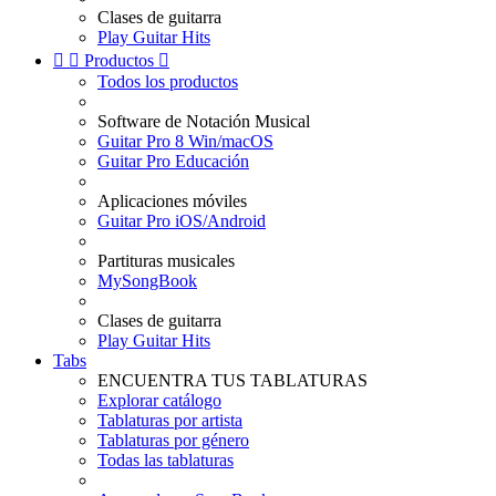
Clases de guitarra
Play Guitar Hits


Productos

Todos los productos
Software de Notación Musical
Guitar Pro 8 Win/macOS
Guitar Pro Educación
Aplicaciones móviles
Guitar Pro iOS/Android
Partituras musicales
MySongBook
Clases de guitarra
Play Guitar Hits
Tabs
ENCUENTRA TUS TABLATURAS
Explorar catálogo
Tablaturas por artista
Tablaturas por género
Todas las tablaturas