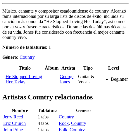
Músico, cantante y compositor estadounidense de country. Alcanzó
fama internacional por su larga lista de discos de éxito, incluida su
canción más conocida "He Stopped Loving Her Today", así como
por su voz y fraseo característicos. Durante las dos últimas décadas
de su vida, Jones fue considerado con frecuencia el mejor cantante
country vivo.
Número de tablaturas:
1
Género:
Country
Título
Álbum
Artista
Tipo
Level
He Stopped Loving
George
Guitar &
Beginner
Her Today
Jones
Vocals
Artistas Country
relacionados
Nombre
Tablatura
Género
Jerry Reed
1 tabs
Country
Eric Church
4 tabs
Rock
,
Country
John Prine
1 tabs
Folk
,
Country