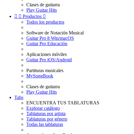
Clases de guitarra
Play Guitar Hits


Productos

Todos los productos
Software de Notación Musical
Guitar Pro 8 Win/macOS
Guitar Pro Educación
Aplicaciones móviles
Guitar Pro iOS/Android
Partituras musicales
MySongBook
Clases de guitarra
Play Guitar Hits
Tabs
ENCUENTRA TUS TABLATURAS
Explorar catálogo
Tablaturas por artista
Tablaturas por género
Todas las tablaturas