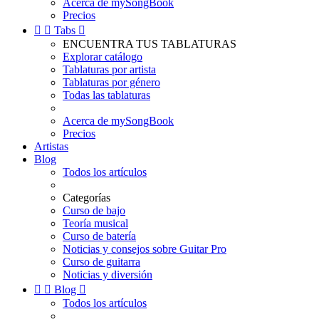
Acerca de mySongBook
Precios


Tabs

ENCUENTRA TUS TABLATURAS
Explorar catálogo
Tablaturas por artista
Tablaturas por género
Todas las tablaturas
Acerca de mySongBook
Precios
Artistas
Blog
Todos los artículos
Categorías
Curso de bajo
Teoría musical
Curso de batería
Noticias y consejos sobre Guitar Pro
Curso de guitarra
Noticias y diversión


Blog

Todos los artículos