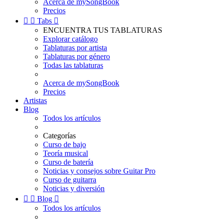
Acerca de mySongBook
Precios


Tabs

ENCUENTRA TUS TABLATURAS
Explorar catálogo
Tablaturas por artista
Tablaturas por género
Todas las tablaturas
Acerca de mySongBook
Precios
Artistas
Blog
Todos los artículos
Categorías
Curso de bajo
Teoría musical
Curso de batería
Noticias y consejos sobre Guitar Pro
Curso de guitarra
Noticias y diversión


Blog

Todos los artículos