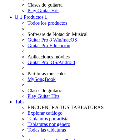
Clases de guitarra
Play Guitar Hits


Productos

Todos los productos
Software de Notación Musical
Guitar Pro 8 Win/macOS
Guitar Pro Educación
Aplicaciones móviles
Guitar Pro iOS/Android
Partituras musicales
MySongBook
Clases de guitarra
Play Guitar Hits
Tabs
ENCUENTRA TUS TABLATURAS
Explorar catálogo
Tablaturas por artista
Tablaturas por género
Todas las tablaturas