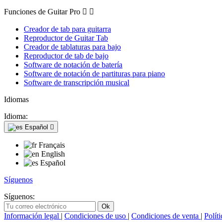
Funciones de Guitar Pro


Creador de tab para guitarra
Reproductor de Guitar Tab
Creador de tablaturas para bajo
Reproductor de tab de bajo
Software de notación de batería
Software de notación de partituras para piano
Software de transcripción musical
Idiomas
Idioma:
Español

Français
English
Español
Síguenos
Síguenos:
Información legal
|
Condiciones de uso
|
Condiciones de venta
|
Polít