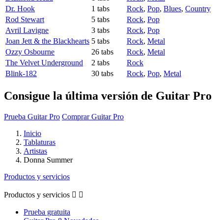
Dr. Hook
1 tabs
Rock
,
Pop
,
Blues
,
Country
Rod Stewart
5 tabs
Rock
,
Pop
Avril Lavigne
3 tabs
Rock
,
Pop
Joan Jett & the Blackhearts
5 tabs
Rock
,
Metal
Ozzy Osbourne
26 tabs
Rock
,
Metal
The Velvet Underground
2 tabs
Rock
Blink-182
30 tabs
Rock
,
Pop
,
Metal
Consigue la última versión de Guitar Pro
Prueba Guitar Pro
Comprar Guitar Pro
Inicio
Tablaturas
Artistas
Donna Summer
Productos y servicios
Productos y servicios


Prueba gratuita