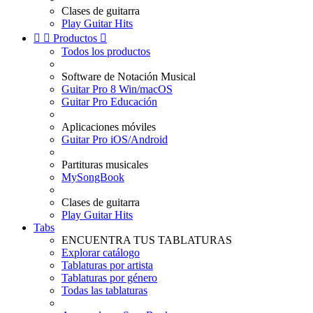
Clases de guitarra
Play Guitar Hits


Productos

Todos los productos
Software de Notación Musical
Guitar Pro 8 Win/macOS
Guitar Pro Educación
Aplicaciones móviles
Guitar Pro iOS/Android
Partituras musicales
MySongBook
Clases de guitarra
Play Guitar Hits
Tabs
ENCUENTRA TUS TABLATURAS
Explorar catálogo
Tablaturas por artista
Tablaturas por género
Todas las tablaturas