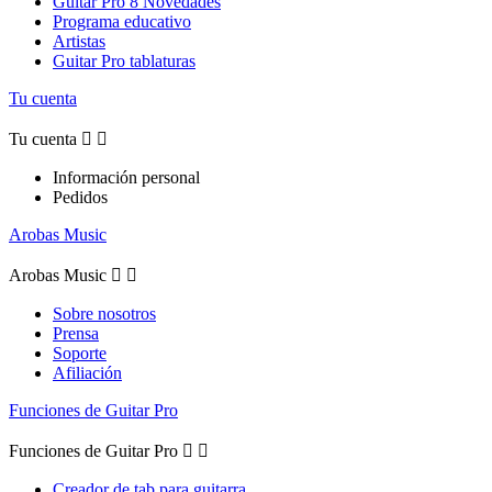
Guitar Pro 8 Novedades
Programa educativo
Artistas
Guitar Pro tablaturas
Tu cuenta
Tu cuenta


Información personal
Pedidos
Arobas Music
Arobas Music


Sobre nosotros
Prensa
Soporte
Afiliación
Funciones de Guitar Pro
Funciones de Guitar Pro


Creador de tab para guitarra