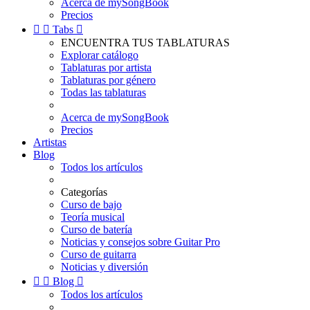
Acerca de mySongBook
Precios


Tabs

ENCUENTRA TUS TABLATURAS
Explorar catálogo
Tablaturas por artista
Tablaturas por género
Todas las tablaturas
Acerca de mySongBook
Precios
Artistas
Blog
Todos los artículos
Categorías
Curso de bajo
Teoría musical
Curso de batería
Noticias y consejos sobre Guitar Pro
Curso de guitarra
Noticias y diversión


Blog

Todos los artículos