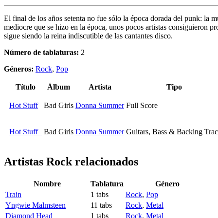
El final de los años setenta no fue sólo la época dorada del punk: la 
mediocre que se hizo en la época, unos pocos artistas consiguieron
sigue siendo la reina indiscutible de las cantantes disco.
Número de tablaturas:
2
Géneros:
Rock
,
Pop
Título
Álbum
Artista
Tipo
Hot Stuff
Bad Girls
Donna Summer
Full Score
Hot Stuff
Bad Girls
Donna Summer
Guitars, Bass & Backing Tra
Artistas Rock
relacionados
Nombre
Tablatura
Género
Train
1 tabs
Rock
,
Pop
Yngwie Malmsteen
11 tabs
Rock
,
Metal
Diamond Head
1 tabs
Rock
,
Metal