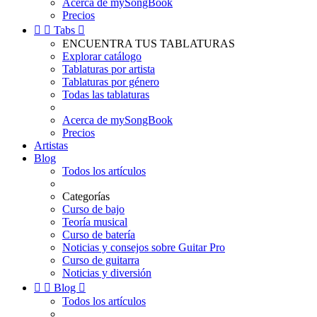
Acerca de mySongBook
Precios


Tabs

ENCUENTRA TUS TABLATURAS
Explorar catálogo
Tablaturas por artista
Tablaturas por género
Todas las tablaturas
Acerca de mySongBook
Precios
Artistas
Blog
Todos los artículos
Categorías
Curso de bajo
Teoría musical
Curso de batería
Noticias y consejos sobre Guitar Pro
Curso de guitarra
Noticias y diversión


Blog

Todos los artículos