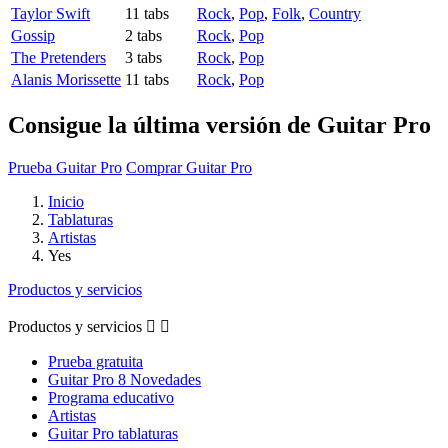
Taylor Swift
11 tabs
Rock
,
Pop
,
Folk
,
Country
Gossip
2 tabs
Rock
,
Pop
The Pretenders
3 tabs
Rock
,
Pop
Alanis Morissette
11 tabs
Rock
,
Pop
Consigue la última versión de Guitar Pro
Prueba Guitar Pro
Comprar Guitar Pro
Inicio
Tablaturas
Artistas
Yes
Productos y servicios
Productos y servicios


Prueba gratuita
Guitar Pro 8 Novedades
Programa educativo
Artistas
Guitar Pro tablaturas