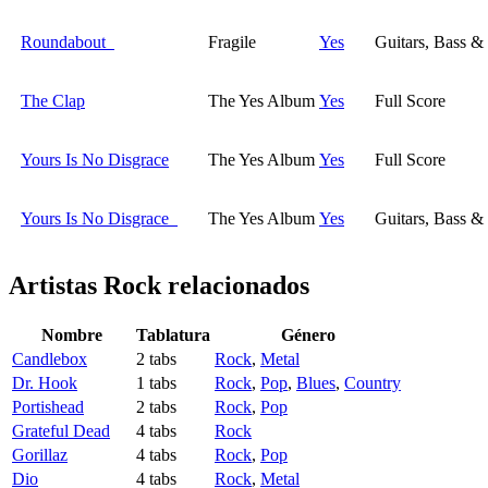
Roundabout
Fragile
Yes
Guitars, Bass &
The Clap
The Yes Album
Yes
Full Score
Yours Is No Disgrace
The Yes Album
Yes
Full Score
Yours Is No Disgrace
The Yes Album
Yes
Guitars, Bass &
Artistas Rock
relacionados
Nombre
Tablatura
Género
Candlebox
2 tabs
Rock
,
Metal
Dr. Hook
1 tabs
Rock
,
Pop
,
Blues
,
Country
Portishead
2 tabs
Rock
,
Pop
Grateful Dead
4 tabs
Rock
Gorillaz
4 tabs
Rock
,
Pop
Dio
4 tabs
Rock
,
Metal