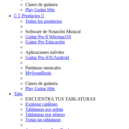
Clases de guitarra
Play Guitar Hits


Productos

Todos los productos
Software de Notación Musical
Guitar Pro 8 Win/macOS
Guitar Pro Educación
Aplicaciones móviles
Guitar Pro iOS/Android
Partituras musicales
MySongBook
Clases de guitarra
Play Guitar Hits
Tabs
ENCUENTRA TUS TABLATURAS
Explorar catálogo
Tablaturas por artista
Tablaturas por género
Todas las tablaturas