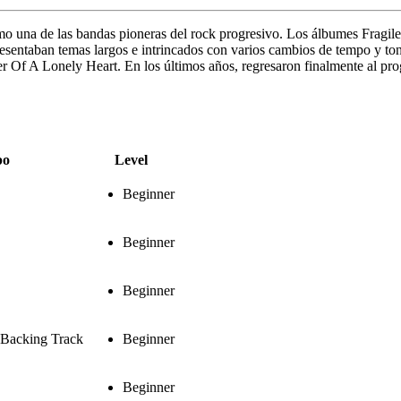
omo una de las bandas pioneras del rock progresivo. Los álbumes Fragi
 presentaban temas largos e intrincados con varios cambios de tempo y t
 Of A Lonely Heart. En los últimos años, regresaron finalmente al prog
po
Level
Beginner
Beginner
Beginner
 Backing Track
Beginner
Beginner