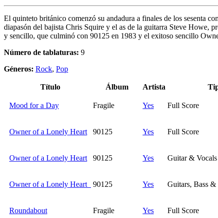
El quinteto británico comenzó su andadura a finales de los sesenta c
diapasón del bajista Chris Squire y el as de la guitarra Steve Howe,
y sencillo, que culminó con 90125 en 1983 y el exitoso sencillo Owner
Número de tablaturas:
9
Géneros:
Rock
,
Pop
Título
Álbum
Artista
Ti
Mood for a Day
Fragile
Yes
Full Score
Owner of a Lonely Heart
90125
Yes
Full Score
Owner of a Lonely Heart
90125
Yes
Guitar & Vocals
Owner of a Lonely Heart
90125
Yes
Guitars, Bass &
Roundabout
Fragile
Yes
Full Score