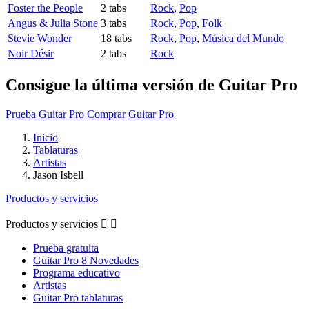
Foster the People
2 tabs
Rock
,
Pop
Angus & Julia Stone
3 tabs
Rock
,
Pop
,
Folk
Stevie Wonder
18 tabs
Rock
,
Pop
,
Música del Mundo
Noir Désir
2 tabs
Rock
Consigue la última versión de Guitar Pro
Prueba Guitar Pro
Comprar Guitar Pro
Inicio
Tablaturas
Artistas
Jason Isbell
Productos y servicios
Productos y servicios


Prueba gratuita
Guitar Pro 8 Novedades
Programa educativo
Artistas
Guitar Pro tablaturas