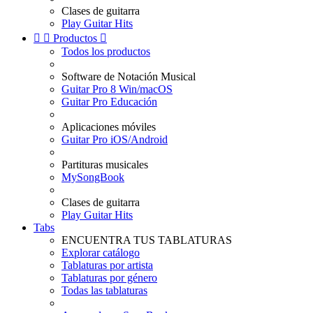
Clases de guitarra
Play Guitar Hits


Productos

Todos los productos
Software de Notación Musical
Guitar Pro 8 Win/macOS
Guitar Pro Educación
Aplicaciones móviles
Guitar Pro iOS/Android
Partituras musicales
MySongBook
Clases de guitarra
Play Guitar Hits
Tabs
ENCUENTRA TUS TABLATURAS
Explorar catálogo
Tablaturas por artista
Tablaturas por género
Todas las tablaturas