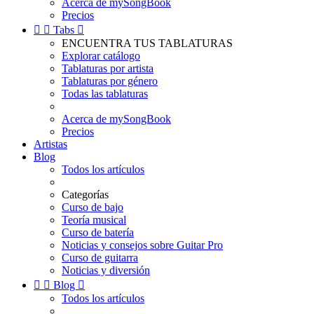
Acerca de mySongBook
Precios


Tabs

ENCUENTRA TUS TABLATURAS
Explorar catálogo
Tablaturas por artista
Tablaturas por género
Todas las tablaturas
Acerca de mySongBook
Precios
Artistas
Blog
Todos los artículos
Categorías
Curso de bajo
Teoría musical
Curso de batería
Noticias y consejos sobre Guitar Pro
Curso de guitarra
Noticias y diversión


Blog

Todos los artículos