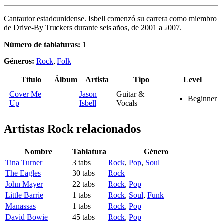
Cantautor estadounidense. Isbell comenzó su carrera como miembro
de Drive-By Truckers durante seis años, de 2001 a 2007.
Número de tablaturas:
1
Géneros:
Rock
,
Folk
Título
Álbum
Artista
Tipo
Level
Cover Me
Jason
Guitar &
Beginner
Up
Isbell
Vocals
Artistas Rock
relacionados
Nombre
Tablatura
Género
Tina Turner
3 tabs
Rock
,
Pop
,
Soul
The Eagles
30 tabs
Rock
John Mayer
22 tabs
Rock
,
Pop
Little Barrie
1 tabs
Rock
,
Soul
,
Funk
Manassas
1 tabs
Rock
,
Pop
David Bowie
45 tabs
Rock
,
Pop