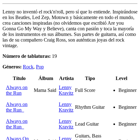
Lenny no inventó el rock'n'roll, pero sí que lo entiende. Inspirándose
en los Beatles, Led Zep, Motown y básicamente en todo el mundo,
crea canciones inspiradas (no olvidemos que escribió Are you
Gonna Go My Way y Believe), canta con pasión y toca la mayoría
de los instrumentos en sus álbumes. Sus partes de guitarra, así como
las de su compañero Craig Ross, son auténticas joyas del rock
vintage.
Número de tablaturas:
19
Géneros:
Rock
,
Pop
Título
Álbum
Artista
Tipo
Level
Always on
Lenny
Mama Said
Full Score
Beginner
the Run
Kravitz
Always on
Lenny
Rhythm Guitar
Beginner
the Run
Kravitz
Always on
Lenny
Lead Guitar
Beginner
the Run
Kravitz
Guitars, Bass
Always On
Lenny