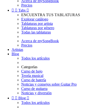
Acerca de mySongBook
Precios


Tabs

ENCUENTRA TUS TABLATURAS
Explorar catálogo
Tablaturas por artista
Tablaturas por género
Todas las tablaturas
Acerca de mySongBook
Precios
Artistas
Blog
Todos los artículos
Categorías
Curso de bajo
Teoría musical
Curso de batería
Noticias y consejos sobre Guitar Pro
Curso de guitarra
Noticias y diversión


Blog

Todos los artículos