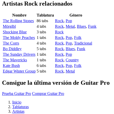
Artistas Rock
relacionados
Nombre
Tablatura
Género
The Rolling Stones
86 tabs
Rock
,
Pop
Mörglbl
4 tabs
Rock
,
Metal
,
Blues
,
Funk
Shocking Blue
3 tabs
Rock
The Moldy Peaches
1 tabs
Rock
,
Pop
,
Folk
The Corrs
4 tabs
Rock
,
Pop
,
Tradicional
Bo Diddley
5 tabs
Rock
,
Blues
,
Funk
The Sunday Drivers
1 tabs
Rock
,
Pop
The Mavericks
1 tabs
Rock
,
Country
Kate Bush
6 tabs
Rock
,
Pop
,
Folk
Edgar Winter Group
5 tabs
Rock
,
Metal
Consigue la última versión de Guitar Pro
Prueba Guitar Pro
Comprar Guitar Pro
Inicio
Tablaturas
Artistas