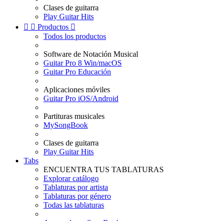
Clases de guitarra
Play Guitar Hits


Productos

Todos los productos
Software de Notación Musical
Guitar Pro 8 Win/macOS
Guitar Pro Educación
Aplicaciones móviles
Guitar Pro iOS/Android
Partituras musicales
MySongBook
Clases de guitarra
Play Guitar Hits
Tabs
ENCUENTRA TUS TABLATURAS
Explorar catálogo
Tablaturas por artista
Tablaturas por género
Todas las tablaturas