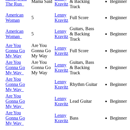
Mama Said
& Backing
Beginner
The Run
Kravitz
Track
American
Lenny
5
Full Score
Beginner
Woman
Kravitz
Guitars, Bass
American
Lenny
5
& Backing
Beginner
Woman
Kravitz
Track
Are You
Are You
Lenny
Gonna Go
Gonna Go
Full Score
Beginner
Kravitz
My Way
My Way
Are You
Are You
Guitars, Bass
Lenny
Gonna Go
Gonna Go
& Backing
Beginner
Kravitz
My Way
My Way
Track
Are You
Lenny
Gonna Go
Rhythm Guitar
Beginner
Kravitz
My Way
Are You
Lenny
Gonna Go
Lead Guitar
Beginner
Kravitz
My Way
Are You
Lenny
Gonna Go
Bass
Beginner
Kravitz
My Way