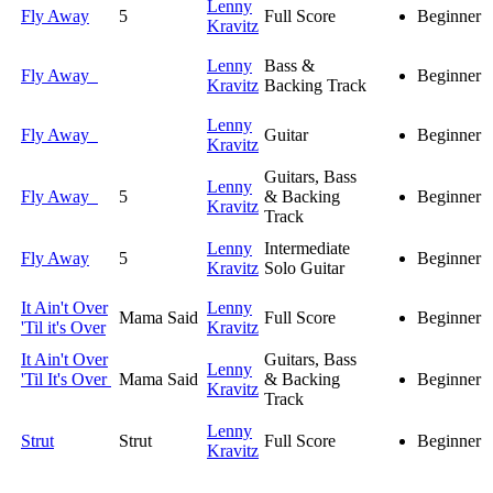
Lenny
Fly Away
5
Full Score
Beginner
Kravitz
Lenny
Bass &
Fly Away
Beginner
Kravitz
Backing Track
Lenny
Fly Away
Guitar
Beginner
Kravitz
Guitars, Bass
Lenny
Fly Away
5
& Backing
Beginner
Kravitz
Track
Lenny
Intermediate
Fly Away
5
Beginner
Kravitz
Solo Guitar
It Ain't Over
Lenny
Mama Said
Full Score
Beginner
'Til it's Over
Kravitz
It Ain't Over
Guitars, Bass
Lenny
'Til It's Over
Mama Said
& Backing
Beginner
Kravitz
Track
Lenny
Strut
Strut
Full Score
Beginner
Kravitz