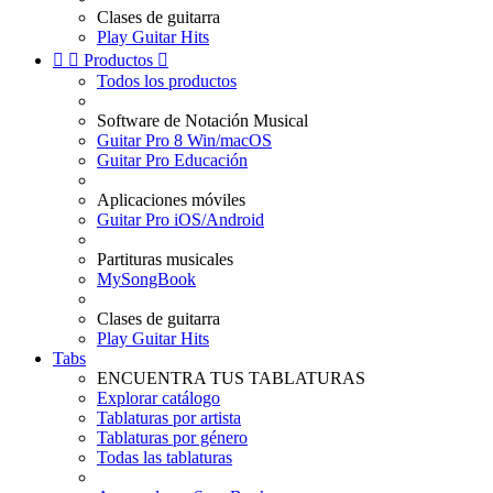
Clases de guitarra
Play Guitar Hits


Productos

Todos los productos
Software de Notación Musical
Guitar Pro 8 Win/macOS
Guitar Pro Educación
Aplicaciones móviles
Guitar Pro iOS/Android
Partituras musicales
MySongBook
Clases de guitarra
Play Guitar Hits
Tabs
ENCUENTRA TUS TABLATURAS
Explorar catálogo
Tablaturas por artista
Tablaturas por género
Todas las tablaturas