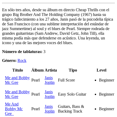
En sólo tres años, desde su álbum en directo Cheap Thrills con el
grupo Big Brother And The Holding Company (1967) hasta su
trágico fallecimiento a los 27 años, Janis pasó de la psicodelia típica
de San Francisco (con una sublime interpretación del estándar de
jazz Summertime) al soul y el blues de Pearl. Siempre rodeada de
grandes guitarristas (Sam Andrew, David Getz, John Till), ella
misma podía más que defenderse en acústico. Una leyenda, un
icono y una de las mejores voces del blues.
Número de tablaturas:
3
Género:
Rock
Título
Álbum
Artista
Tipo
Level
Me and Bobby
Janis
Pearl
Full Score
Beginner
Mc Gee
Joplin
Me and Bobby
Janis
Pearl
Easy Solo Guitar
Beginner
Mc Gee
Joplin
Me And
Janis
Guitars, Bass &
Bobby Mc
Pearl
Beginner
Joplin
Backing Track
Gee