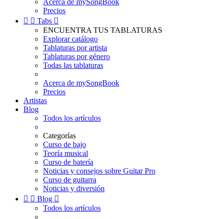
Acerca de mySongBook
Precios


Tabs

ENCUENTRA TUS TABLATURAS
Explorar catálogo
Tablaturas por artista
Tablaturas por género
Todas las tablaturas
Acerca de mySongBook
Precios
Artistas
Blog
Todos los artículos
Categorías
Curso de bajo
Teoría musical
Curso de batería
Noticias y consejos sobre Guitar Pro
Curso de guitarra
Noticias y diversión


Blog

Todos los artículos