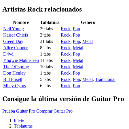
Artistas Rock
relacionados
Nombre
Tablatura
Género
Neil Young
29 tabs
Rock
,
Pop
Kaiser Chiefs
3 tabs
Rock
,
Pop
Green Day
31 tabs
Rock
,
Pop
,
Metal
Alice Cooper
8 tabs
Rock
,
Metal
D4vd
1 tabs
Rock
,
Pop
Yngwie Malmsteen
11 tabs
Rock
,
Metal
The Offspring
10 tabs
Rock
,
Metal
Don Henley
1 tabs
Rock
,
Pop
Bill Frisell
5 tabs
Rock
,
Pop
,
Metal
,
Tradicional
Miley Cyrus
6 tabs
Rock
,
Pop
Consigue la última versión de Guitar Pro
Prueba Guitar Pro
Comprar Guitar Pro
Inicio
Tablaturas