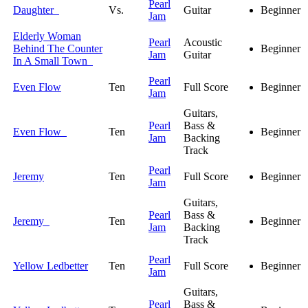
Pearl
Daughter
Vs.
Guitar
Beginner
Jam
Elderly Woman
Pearl
Acoustic
Behind The Counter
Beginner
Jam
Guitar
In A Small Town
Pearl
Even Flow
Ten
Full Score
Beginner
Jam
Guitars,
Pearl
Bass &
Even Flow
Ten
Beginner
Jam
Backing
Track
Pearl
Jeremy
Ten
Full Score
Beginner
Jam
Guitars,
Pearl
Bass &
Jeremy
Ten
Beginner
Jam
Backing
Track
Pearl
Yellow Ledbetter
Ten
Full Score
Beginner
Jam
Guitars,
Pearl
Bass &