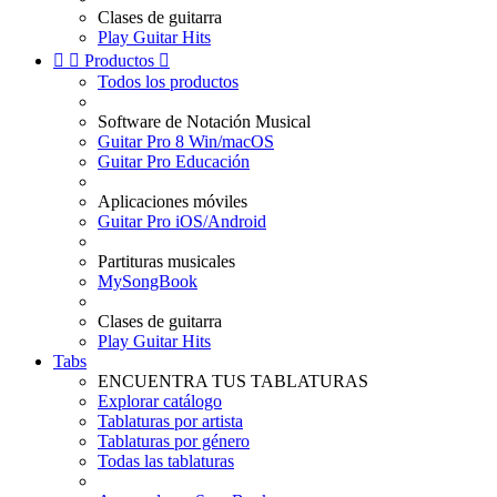
Clases de guitarra
Play Guitar Hits


Productos

Todos los productos
Software de Notación Musical
Guitar Pro 8 Win/macOS
Guitar Pro Educación
Aplicaciones móviles
Guitar Pro iOS/Android
Partituras musicales
MySongBook
Clases de guitarra
Play Guitar Hits
Tabs
ENCUENTRA TUS TABLATURAS
Explorar catálogo
Tablaturas por artista
Tablaturas por género
Todas las tablaturas