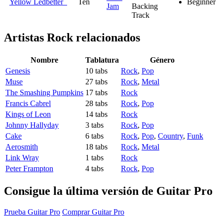
Yellow Ledbetter
Ten
Beginner
Jam
Backing
Track
Artistas Rock
relacionados
Nombre
Tablatura
Género
Genesis
10 tabs
Rock
,
Pop
Muse
27 tabs
Rock
,
Metal
The Smashing Pumpkins
17 tabs
Rock
Francis Cabrel
28 tabs
Rock
,
Pop
Kings of Leon
14 tabs
Rock
Johnny Hallyday
3 tabs
Rock
,
Pop
Cake
6 tabs
Rock
,
Pop
,
Country
,
Funk
Aerosmith
18 tabs
Rock
,
Metal
Link Wray
1 tabs
Rock
Peter Frampton
4 tabs
Rock
,
Pop
Consigue la última versión de Guitar Pro
Prueba Guitar Pro
Comprar Guitar Pro