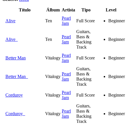
Título
Álbum
Artista
Tipo
Level
Pearl
Alive
Ten
Full Score
Beginner
Jam
Guitars,
Pearl
Bass &
Alive
Ten
Beginner
Jam
Backing
Track
Pearl
Better Man
Vitalogy
Full Score
Beginner
Jam
Guitars,
Pearl
Bass &
Better Man
Vitalogy
Beginner
Jam
Backing
Track
Pearl
Corduroy
Vitalogy
Full Score
Beginner
Jam
Guitars,
Pearl
Bass &
Corduroy
Vitalogy
Beginner
Jam
Backing
Track