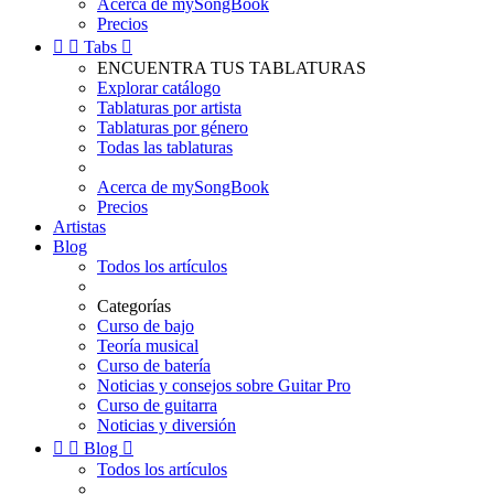
Acerca de mySongBook
Precios


Tabs

ENCUENTRA TUS TABLATURAS
Explorar catálogo
Tablaturas por artista
Tablaturas por género
Todas las tablaturas
Acerca de mySongBook
Precios
Artistas
Blog
Todos los artículos
Categorías
Curso de bajo
Teoría musical
Curso de batería
Noticias y consejos sobre Guitar Pro
Curso de guitarra
Noticias y diversión


Blog

Todos los artículos