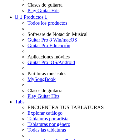
Clases de guitarra
Play Guitar Hits


Productos

Todos los productos
Software de Notación Musical
Guitar Pro 8 Win/macOS
Guitar Pro Educación
Aplicaciones móviles
Guitar Pro iOS/Android
Partituras musicales
MySongBook
Clases de guitarra
Play Guitar Hits
Tabs
ENCUENTRA TUS TABLATURAS
Explorar catálogo
Tablaturas por artista
Tablaturas por género
Todas las tablaturas