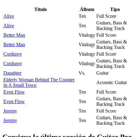
Título
Álbum
Tipo
Alive
Ten
Full Score
Guitars, Bass &
Alive
Ten
Backing Track
Better Man
Vitalogy
Full Score
Guitars, Bass &
Better Man
Vitalogy
Backing Track
Corduroy
Vitalogy
Full Score
Guitars, Bass &
Corduroy
Vitalogy
Backing Track
Daughter
Vs.
Guitar
Elderly Woman Behind The Counter
Acoustic Guitar
In A Small Town
Even Flow
Ten
Full Score
Guitars, Bass &
Even Flow
Ten
Backing Track
Jeremy
Ten
Full Score
Guitars, Bass &
Jeremy
Ten
Backing Track
Consigue la última versión de Guitar Pro