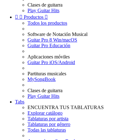
Clases de guitarra
Play Guitar Hits


Productos

Todos los productos
Software de Notación Musical
Guitar Pro 8 Win/macOS
Guitar Pro Educación
Aplicaciones móviles
Guitar Pro iOS/Android
Partituras musicales
MySongBook
Clases de guitarra
Play Guitar Hits
Tabs
ENCUENTRA TUS TABLATURAS
Explorar catálogo
Tablaturas por artista
Tablaturas por género
Todas las tablaturas