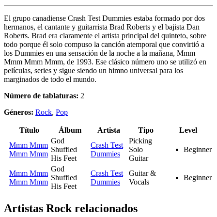
El grupo canadiense Crash Test Dummies estaba formado por dos
hermanos, el cantante y guitarrista Brad Roberts y el bajista Dan
Roberts. Brad era claramente el artista principal del quinteto, sobre
todo porque él solo compuso la canción atemporal que convirtió a
los Dummies en una sensación de la noche a la mañana, Mmm
Mmm Mmm Mmm, de 1993. Ese clásico número uno se utilizó en
películas, series y sigue siendo un himno universal para los
marginados de todo el mundo.
Número de tablaturas:
2
Géneros:
Rock
,
Pop
Título
Álbum
Artista
Tipo
Level
God
Picking
Mmm Mmm
Crash Test
Shuffled
Solo
Beginner
Mmm Mmm
Dummies
His Feet
Guitar
God
Mmm Mmm
Crash Test
Guitar &
Shuffled
Beginner
Mmm Mmm
Dummies
Vocals
His Feet
Artistas Rock
relacionados