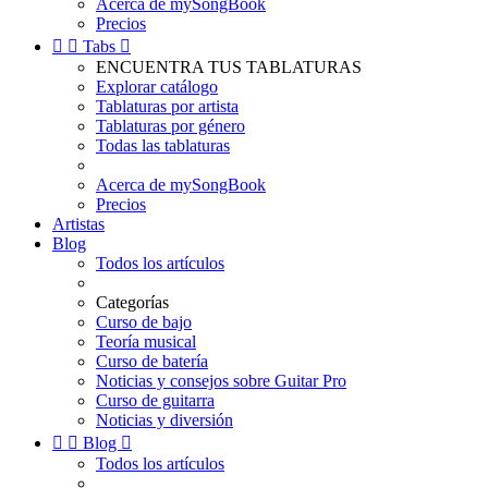
Acerca de mySongBook
Precios


Tabs

ENCUENTRA TUS TABLATURAS
Explorar catálogo
Tablaturas por artista
Tablaturas por género
Todas las tablaturas
Acerca de mySongBook
Precios
Artistas
Blog
Todos los artículos
Categorías
Curso de bajo
Teoría musical
Curso de batería
Noticias y consejos sobre Guitar Pro
Curso de guitarra
Noticias y diversión


Blog

Todos los artículos