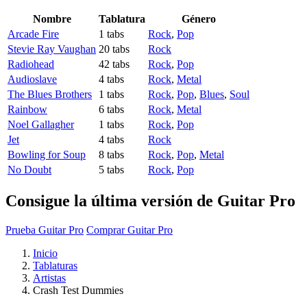
Nombre
Tablatura
Género
Arcade Fire
1 tabs
Rock
,
Pop
Stevie Ray Vaughan
20 tabs
Rock
Radiohead
42 tabs
Rock
,
Pop
Audioslave
4 tabs
Rock
,
Metal
The Blues Brothers
1 tabs
Rock
,
Pop
,
Blues
,
Soul
Rainbow
6 tabs
Rock
,
Metal
Noel Gallagher
1 tabs
Rock
,
Pop
Jet
4 tabs
Rock
Bowling for Soup
8 tabs
Rock
,
Pop
,
Metal
No Doubt
5 tabs
Rock
,
Pop
Consigue la última versión de Guitar Pro
Prueba Guitar Pro
Comprar Guitar Pro
Inicio
Tablaturas
Artistas
Crash Test Dummies