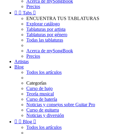
Acerca de mySongBook
Precios


Tabs

ENCUENTRA TUS TABLATURAS
Explorar catálogo
Tablaturas por artista
Tablaturas por género
Todas las tablaturas
Acerca de mySongBook
Precios
Artistas
Blog
Todos los artículos
Categorías
Curso de bajo
Teoría musical
Curso de batería
Noticias y consejos sobre Guitar Pro
Curso de guitarra
Noticias y diversión


Blog

Todos los artículos