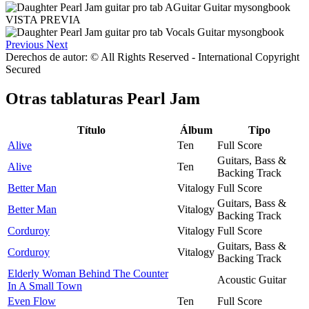
VISTA PREVIA
Previous
Next
Derechos de autor: © All Rights Reserved - International Copyright
Secured
Otras tablaturas
Pearl Jam
Título
Álbum
Tipo
Alive
Ten
Full Score
Guitars, Bass &
Alive
Ten
Backing Track
Better Man
Vitalogy
Full Score
Guitars, Bass &
Better Man
Vitalogy
Backing Track
Corduroy
Vitalogy
Full Score
Guitars, Bass &
Corduroy
Vitalogy
Backing Track
Elderly Woman Behind The Counter
Acoustic Guitar
In A Small Town
Even Flow
Ten
Full Score