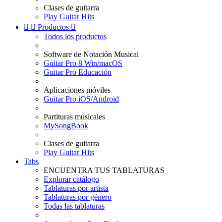
Clases de guitarra
Play Guitar Hits


Productos

Todos los productos
Software de Notación Musical
Guitar Pro 8 Win/macOS
Guitar Pro Educación
Aplicaciones móviles
Guitar Pro iOS/Android
Partituras musicales
MySongBook
Clases de guitarra
Play Guitar Hits
Tabs
ENCUENTRA TUS TABLATURAS
Explorar catálogo
Tablaturas por artista
Tablaturas por género
Todas las tablaturas