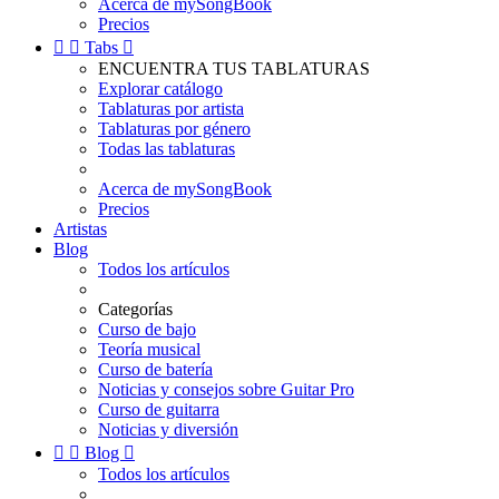
Acerca de mySongBook
Precios


Tabs

ENCUENTRA TUS TABLATURAS
Explorar catálogo
Tablaturas por artista
Tablaturas por género
Todas las tablaturas
Acerca de mySongBook
Precios
Artistas
Blog
Todos los artículos
Categorías
Curso de bajo
Teoría musical
Curso de batería
Noticias y consejos sobre Guitar Pro
Curso de guitarra
Noticias y diversión


Blog

Todos los artículos