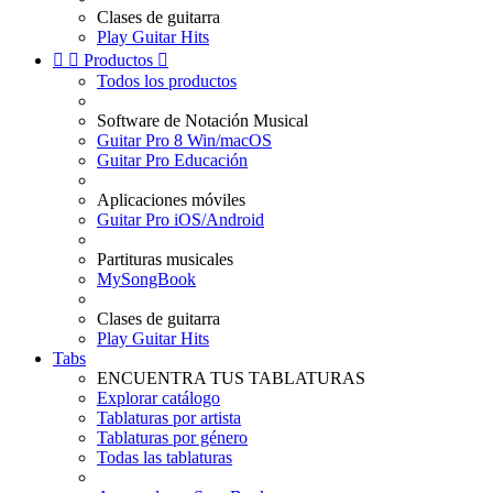
Clases de guitarra
Play Guitar Hits


Productos

Todos los productos
Software de Notación Musical
Guitar Pro 8 Win/macOS
Guitar Pro Educación
Aplicaciones móviles
Guitar Pro iOS/Android
Partituras musicales
MySongBook
Clases de guitarra
Play Guitar Hits
Tabs
ENCUENTRA TUS TABLATURAS
Explorar catálogo
Tablaturas por artista
Tablaturas por género
Todas las tablaturas