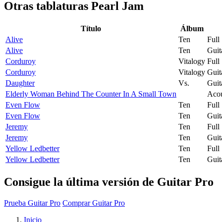
Otras tablaturas
Pearl Jam
Título
Álbum
Alive
Ten
Full
Alive
Ten
Guit
Corduroy
Vitalogy
Full
Corduroy
Vitalogy
Guit
Daughter
Vs.
Guit
Elderly Woman Behind The Counter In A Small Town
Acou
Even Flow
Ten
Full
Even Flow
Ten
Guit
Jeremy
Ten
Full
Jeremy
Ten
Guit
Yellow Ledbetter
Ten
Full
Yellow Ledbetter
Ten
Guit
Consigue la última versión de Guitar Pro
Prueba Guitar Pro
Comprar Guitar Pro
Inicio