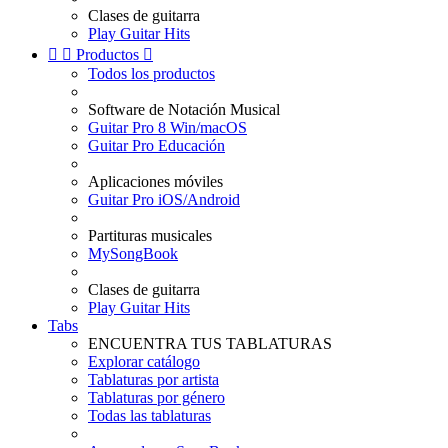
Clases de guitarra
Play Guitar Hits


Productos

Todos los productos
Software de Notación Musical
Guitar Pro 8 Win/macOS
Guitar Pro Educación
Aplicaciones móviles
Guitar Pro iOS/Android
Partituras musicales
MySongBook
Clases de guitarra
Play Guitar Hits
Tabs
ENCUENTRA TUS TABLATURAS
Explorar catálogo
Tablaturas por artista
Tablaturas por género
Todas las tablaturas