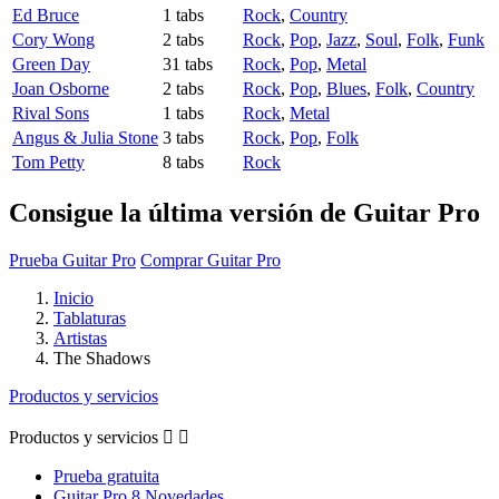
Ed Bruce
1 tabs
Rock
,
Country
Cory Wong
2 tabs
Rock
,
Pop
,
Jazz
,
Soul
,
Folk
,
Funk
Green Day
31 tabs
Rock
,
Pop
,
Metal
Joan Osborne
2 tabs
Rock
,
Pop
,
Blues
,
Folk
,
Country
Rival Sons
1 tabs
Rock
,
Metal
Angus & Julia Stone
3 tabs
Rock
,
Pop
,
Folk
Tom Petty
8 tabs
Rock
Consigue la última versión de Guitar Pro
Prueba Guitar Pro
Comprar Guitar Pro
Inicio
Tablaturas
Artistas
The Shadows
Productos y servicios
Productos y servicios


Prueba gratuita
Guitar Pro 8 Novedades