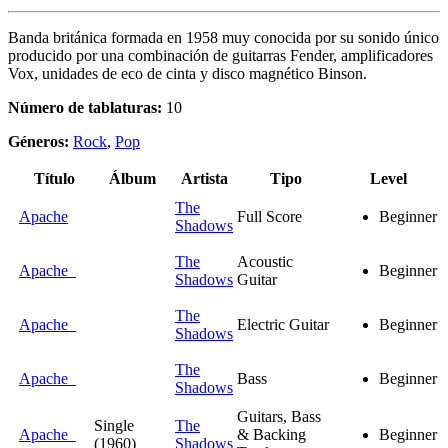
Banda británica formada en 1958 muy conocida por su sonido único
producido por una combinación de guitarras Fender, amplificadores
Vox, unidades de eco de cinta y disco magnético Binson.
Número de tablaturas:
10
Géneros:
Rock
,
Pop
Título
Álbum
Artista
Tipo
Level
The
Apache
Full Score
Beginner
Shadows
The
Acoustic
Apache
Beginner
Shadows
Guitar
The
Apache
Electric Guitar
Beginner
Shadows
The
Apache
Bass
Beginner
Shadows
Guitars, Bass
Single
The
Apache
& Backing
Beginner
(1960)
Shadows