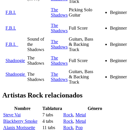
Track
The
Picking Solo
F.B.I.
Beginner
Shadows
Guitar
The
F.B.I.
Full Score
Beginner
Shadows
Sound of
Guitars, Bass
The
F.B.I.
the
& Backing
Beginner
Shadows
Shadows
Track
The
The
Shadoogie
Full Score
Beginner
Shadows
Shadows
Guitars, Bass
Shadoogie
The
The
& Backing
Beginner
Shadows
Shadows
Track
Artistas Rock
relacionados
Nombre
Tablatura
Género
Steve Vai
7 tabs
Rock
,
Metal
Blackberry Smoke
4 tabs
Rock
,
Metal
Alanis Morissette
11 tabs
Rock
,
Pop