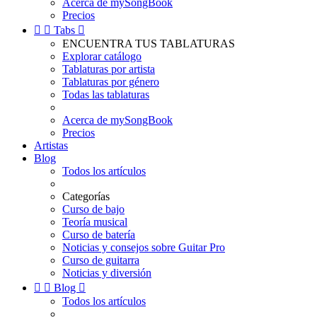
Acerca de mySongBook
Precios


Tabs

ENCUENTRA TUS TABLATURAS
Explorar catálogo
Tablaturas por artista
Tablaturas por género
Todas las tablaturas
Acerca de mySongBook
Precios
Artistas
Blog
Todos los artículos
Categorías
Curso de bajo
Teoría musical
Curso de batería
Noticias y consejos sobre Guitar Pro
Curso de guitarra
Noticias y diversión


Blog

Todos los artículos